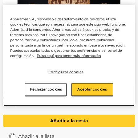
Anterior
P
Ahorramas S.A., responsable del tratamiento de tus datos, utiliza
cookies técnicas que son necesarias para que este sitio web funcione.
Además, si lo consientes, Ahorramas utilizará cookies propias y de
terceros para analizar tu navegación con fines estadísticos, de
personalización y publicitarios, incluido el mostrarte publicidad
personalizada a partir de un perfil elaborado en base a tu navegación.
Puedes aceptarlas todas o gestionar tus preferencias en el panel de
configuración.
Pulsa aquí para tener más información
Configurar cookies
Rechazar cookies
Aceptar cookies
3
,79€
31,58€/kilo
Añadir a la cesta
Añadir a la lista