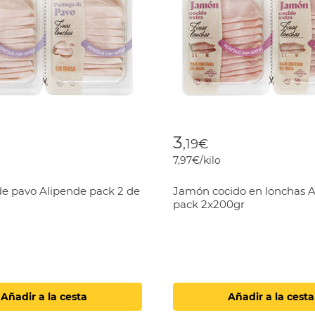
3
,19€
7,97€/kilo
e pavo Alipende pack 2 de
Jamón cocido en lonchas 
pack 2x200gr
Añadir a la cesta
Añadir a la cesta