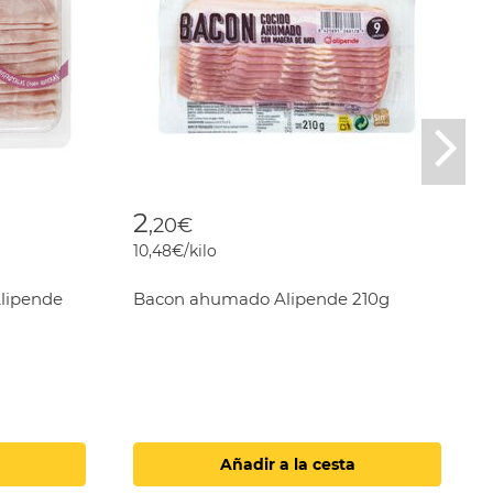
Nex
2
,20€
10,48€/kilo
Alipende
Bacon ahumado Alipende 210g
Añadir a la cesta