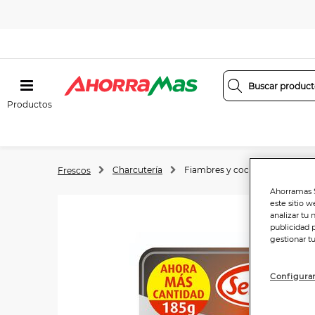
Productos
Charcutería
Fiambres y cocidos
Frescos
Ahorramas S
este sitio w
analizar tu 
publicidad 
gestionar t
Configurar