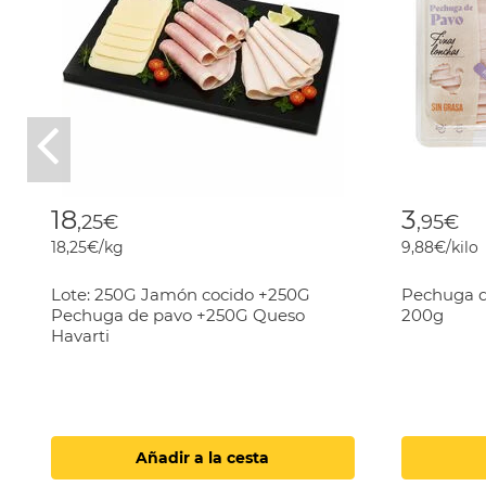
Previous
18
3
,25€
,95€
18,25€/kg
9,88€/kilo
Lote: 250G Jamón cocido +250G
Pechuga d
Pechuga de pavo +250G Queso
200g
Havarti
Añadir a la cesta