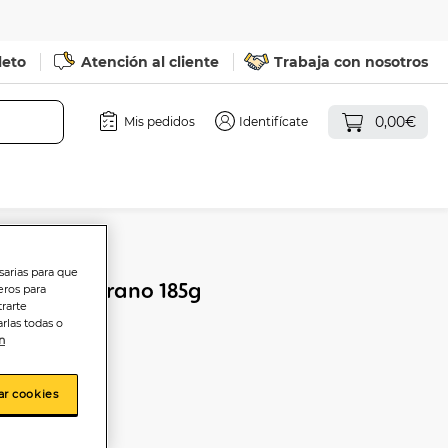
leto
Atención al cliente
Trabaja con nosotros
0,00€
Mis pedidos
Identifícate
sarias para que
n lata Serrano 185g
eros para
trarte
rlas todas o
n
 from
ar cookies