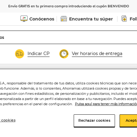
Envío GRATIS en tu primera compra introduciendo el cupón BIENVENIDO
Conócenos
Encuentra tu súper
Fol
Indicar CP
Ver horarios de entrega
.A., responsable del tratamiento de tus datos, utiliza cookies técnicas que son nece
Chopped cocido e
eb funcione. Además, si lo consientes, Ahorramas utilizará cookies propias y de terc
navegación con fines estadísticos, de personalización y publicitarios, incluido el mos
personalizada a partir de un perfil elaborado en base a tu navegación. Puedes acepta
-25%
us preferencias en el panel de configuración.
Pulsa aquí para tener más informació
Price reduced
to
 cookies
1
1
Rechazar cookies
Acept
,99€
,50€
10,76€
8,11€/kilo