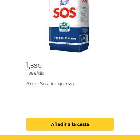
1
,88€
1,88€/kilo
Arroz Sos 1kg granza
Añadir a la cesta