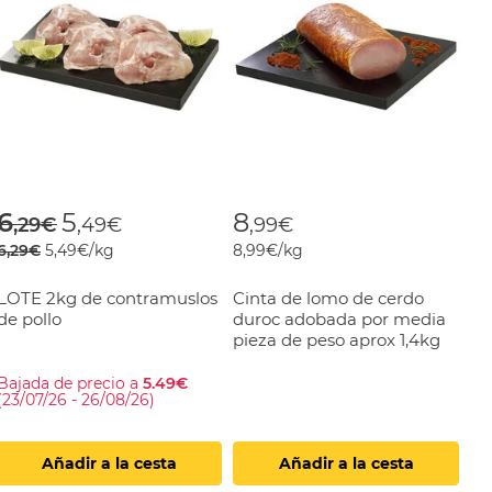
om
Price reduced from
to
6
5
8
,29€
,49€
,99€
6,29€
5,49€/kg
8,99€/kg
LOTE 2kg de contramuslos
Cinta de lomo de cerdo
de pollo
duroc adobada por media
pieza de peso aprox 1,4kg
Bajada de precio a
5.49€
(23/07/26 - 26/08/26)
Añadir a la cesta
Añadir a la cesta