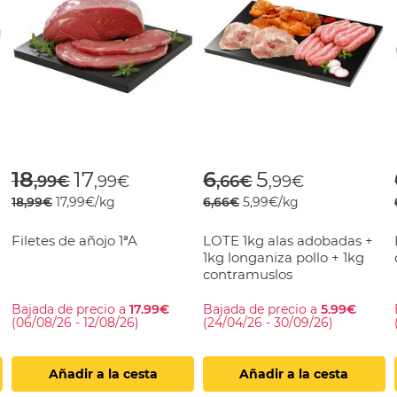
rom
Price reduced from
to
Price reduced fr
to
18
17
6
5
,99€
,99€
,66€
,99€
18,99€
17,99€/kg
6,66€
5,99€/kg
Filetes de añojo 1ªA
LOTE 1kg alas adobadas +
1kg longaniza pollo + 1kg
contramuslos
Bajada de precio a
17.99€
Bajada de precio a
5.99€
(06/08/26 - 12/08/26)
(24/04/26 - 30/09/26)
Añadir a la cesta
Añadir a la cesta