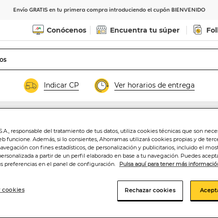
Envío GRATIS en tu primera compra introduciendo el cupón BIENVENIDO
Conócenos
Encuentra tu súper
Fol
Indicar CP
Ver horarios de entrega
.A., responsable del tratamiento de tus datos, utiliza cookies técnicas que son nece
Contramuslo de p
eb funcione. Además, si lo consientes, Ahorramas utilizará cookies propias y de terc
navegación con fines estadísticos, de personalización y publicitarios, incluido el mos
aproximadamen
personalizada a partir de un perfil elaborado en base a tu navegación. Puedes acepta
us preferencias en el panel de configuración.
Pulsa aquí para tener más informació
 cookies
Rechazar cookies
Acept
3
,05€
4,18€/kg