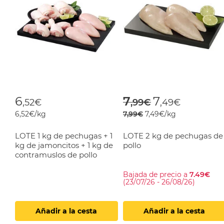
Price reduced f
to
6
7
7
,52€
,99€
,49€
6,52€/kg
7,99€
7,49€/kg
LOTE 1 kg de pechugas + 1
LOTE 2 kg de pechugas de
kg de jamoncitos + 1 kg de
pollo
contramuslos de pollo
Bajada de precio a
7.49€
(23/07/26 - 26/08/26)
Añadir a la cesta
Añadir a la cesta