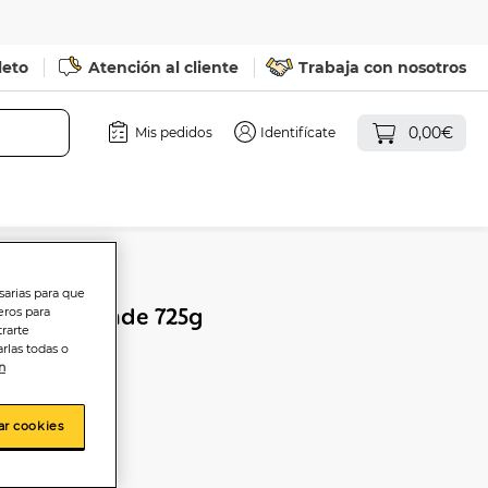
leto
Atención al cliente
Trabaja con nosotros
0,00€
Mis pedidos
Identifícate
sarias para que
ollo Alipende 725g
eros para
trarte
te
rlas todas o
n
ar cookies