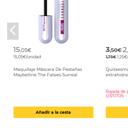
Previous
Price
t
15
3
2
,05€
,50€
15,05€/unidad
1,75€
1,25€
Maquillaje Máscara De Pestañas
Quitaesma
Maybelline The Falsies Surreal
extrahidra
Bajada de 
(23/07/26 -
Añadir a la cesta