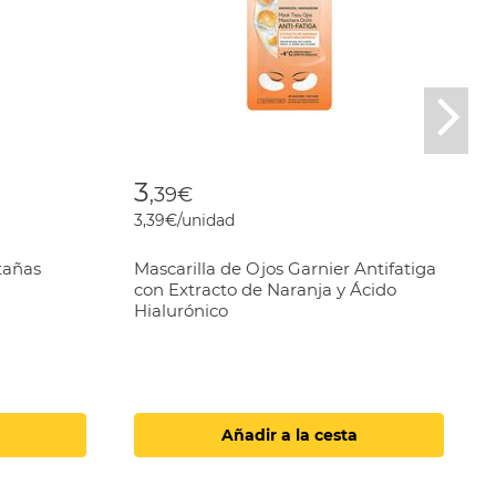
Nex
3
,39€
3,39€/unidad
tañas
Mascarilla de Ojos Garnier Antifatiga
con Extracto de Naranja y Ácido
Hialurónico
Añadir a la cesta