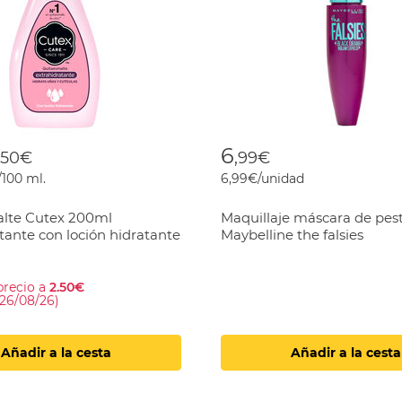
 reduced from
o
6
,50€
,99€
/100 ml.
6,99€/unidad
lte Cutex 200ml
Maquillaje máscara de pes
tante con loción hidratante
Maybelline the falsies
precio a
2.50€
 26/08/26)
Añadir a la cesta
Añadir a la cesta