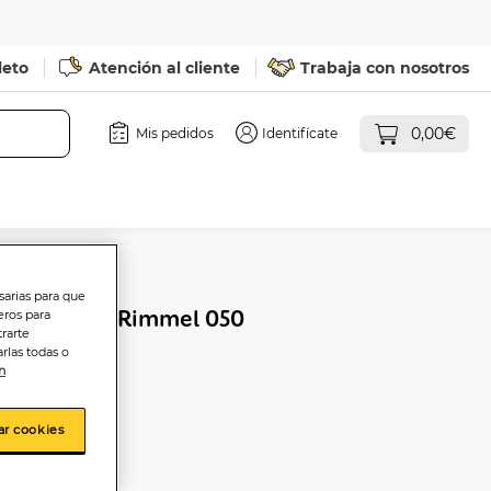
leto
Atención al cliente
Trabaja con nosotros
0,00€
Mis pedidos
Identifícate
sarias para que
Multitasker Rimmel 050
eros para
trarte
rlas todas o
n
ar cookies
sta