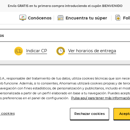
Envío GRATIS en tu primera compra introduciendo el cupón BIENVENIDO
Conócenos
Encuentra tu súper
Fol
Indicar CP
Ver horarios de entrega
.A., responsable del tratamiento de tus datos, utiliza cookies técnicas que son nece
Corrector facial 
eb funcione. Además, si lo consientes, Ahorramas utilizará cookies propias y de terc
navegación con fines estadísticos, de personalización y publicitarios, incluido el mos
personalizada a partir de un perfil elaborado en base a tu navegación. Puedes acepta
us preferencias en el panel de configuración.
Pulsa aquí para tener más informació
6
,95€
6,95€/unidad
 cookies
Rechazar cookies
Acept
Añadir a la ce