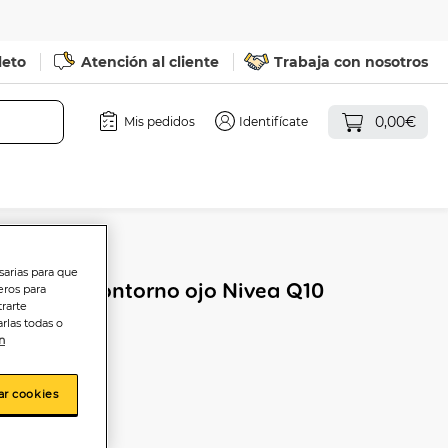
leto
Atención al cliente
Trabaja con nosotros
0,00€
Mis pedidos
Identifícate
sarias para que
s Power contorno ojo Nivea Q10
eros para
trarte
 pieles
rlas todas o
n
ar cookies