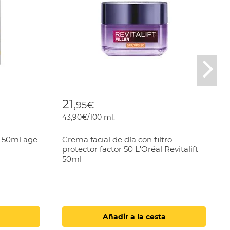
Nex
21
,95€
43,90€/100 ml.
l 50ml age
Crema facial de día con filtro
protector factor 50 L'Oréal Revitalift
50ml
Añadir a la cesta