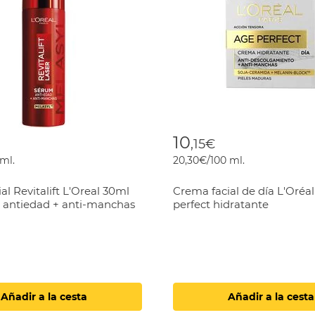
10
,15€
 ml.
20,30€/100 ml.
al Revitalift L'Oreal 30ml
Crema facial de día L'Oréa
er antiedad + anti-manchas
perfect hidratante
Añadir a la cesta
Añadir a la cesta