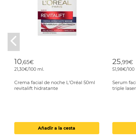
Previous
10
25
,65€
,99€
21,30€/100 ml.
51,98€/100
Crema facial de noche L'Oréal 50ml
Serum faci
revitalift hidratante
triple las
Añadir a la cesta