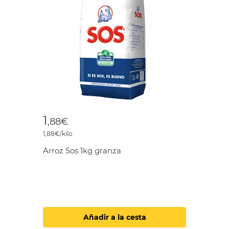
1
,88€
1,88€/kilo
Arroz Sos 1kg granza
Añadir a la cesta