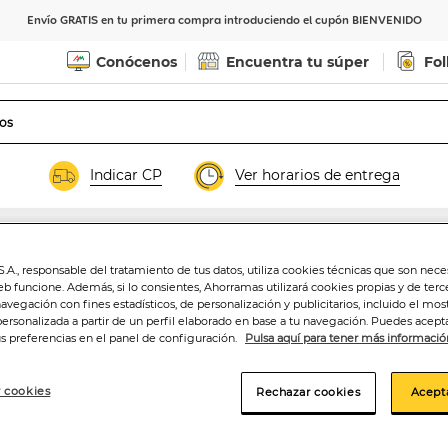
Envío GRATIS en tu primera compra introduciendo el cupón BIENVENIDO
Conócenos
Encuentra tu súper
Fol
Indicar CP
Ver horarios de entrega
.A., responsable del tratamiento de tus datos, utiliza cookies técnicas que son nece
Crema dental fij
eb funcione. Además, si lo consientes, Ahorramas utilizará cookies propias y de terc
navegación con fines estadísticos, de personalización y publicitarios, incluido el mos
personalizada a partir de un perfil elaborado en base a tu navegación. Puedes acepta
us preferencias en el panel de configuración.
Pulsa aquí para tener más informació
15
,99€
22,84€/100 gr.
 cookies
Rechazar cookies
Acept
Añadir a la ce