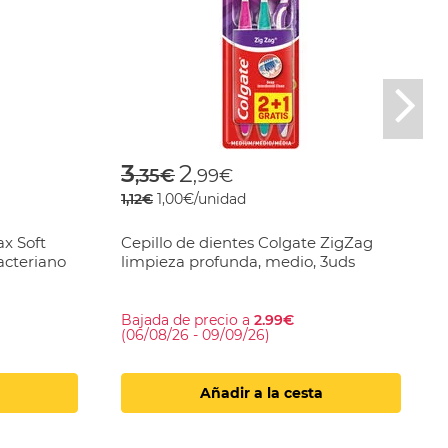
Nex
rom
Price reduced from
to
3
2
,35€
,99€
1,12€
1,00€/unidad
x Soft
Cepillo de dientes Colgate ZigZag
acteriano
limpieza profunda, medio, 3uds
Bajada de precio a
2.99€
(06/08/26 - 09/09/26)
Añadir a la cesta