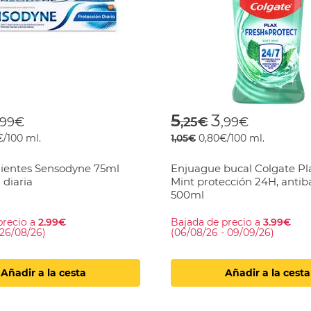
 reduced from
o
Price reduced f
to
5
3
,99€
,25€
,99€
€/100 ml.
1,05€
0,80€/100 ml.
dientes Sensodyne 75ml
Enjuague bucal Colgate Pla
 diaria
Mint protección 24H, antib
500ml
precio a
2.99€
Bajada de precio a
3.99€
 26/08/26)
(06/08/26 - 09/09/26)
Añadir a la cesta
Añadir a la cesta