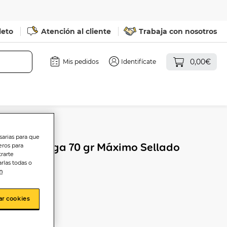
leto
Atención al cliente
Trabaja con nosotros
0,00€
Mis pedidos
Identifícate
sarias para que
adora Corega 70 gr Máximo Sellado
eros para
trarte
rlas todas o
n
ar cookies
sta