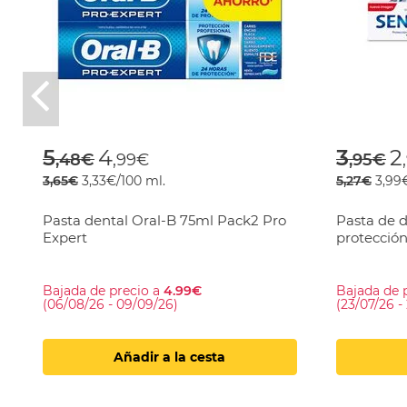
Previous
Price reduced from
to
Price
t
5
4
3
2
,48€
,99€
,95€
3,65€
3,33€/100 ml.
5,27€
3,99
Pasta dental Oral-B 75ml Pack2 Pro
Pasta de 
Expert
protección
Bajada de precio a
4.99€
Bajada de 
(06/08/26 - 09/09/26)
(23/07/26 -
Añadir a la cesta