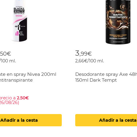
 reduced from
o
3
,50€
,99€
/100 ml.
2,66€/100 ml.
te en spray Nivea 200ml
Desodorante spray Axe 48
antitranspirante
150ml Dark Tempt
precio a
2.50€
 26/08/26)
Añadir a la cesta
Añadir a la cesta