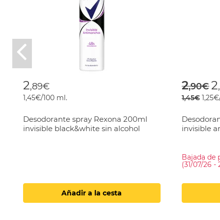
Previous
Price
t
2
2
2
,89€
,90€
1,45€/100 ml.
1,45€
1,25€
Desodorante spray Rexona 200ml
Desodoran
invisible black&white sin alcohol
invisible 
Bajada de 
(31/07/26 -
Añadir a la cesta