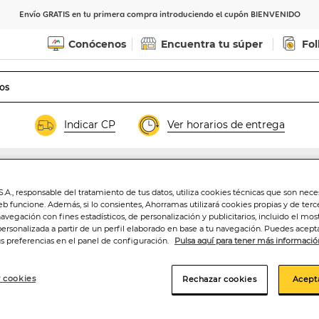
Envío GRATIS en tu primera compra introduciendo el cupón BIENVENIDO
Conócenos
Encuentra tu súper
Fol
Indicar CP
Ver horarios de entrega
es
.A., responsable del tratamiento de tus datos, utiliza cookies técnicas que son nece
Desodorante talc
eb funcione. Además, si lo consientes, Ahorramas utilizará cookies propias y de terc
navegación con fines estadísticos, de personalización y publicitarios, incluido el mos
personalizada a partir de un perfil elaborado en base a tu navegación. Puedes acepta
us preferencias en el panel de configuración.
Pulsa aquí para tener más informació
2
,90€
2,90€/100 gr.
 cookies
Rechazar cookies
Acept
Añadir a la ce