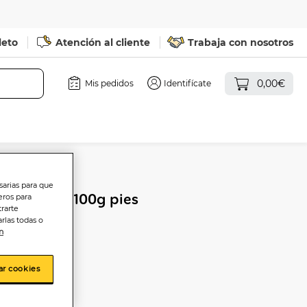
leto
Atención al cliente
Trabaja con nosotros
0,00€
Mis pedidos
Identifícate
sarias para que
o Eco Feet 100g pies
eros para
trarte
rlas todas o
n
ar cookies
sta