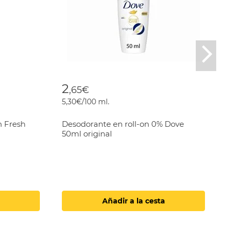
Nex
2
,65€
5,30€/100 ml.
h Fresh
Desodorante en roll-on 0% Dove
50ml original
Añadir a la cesta