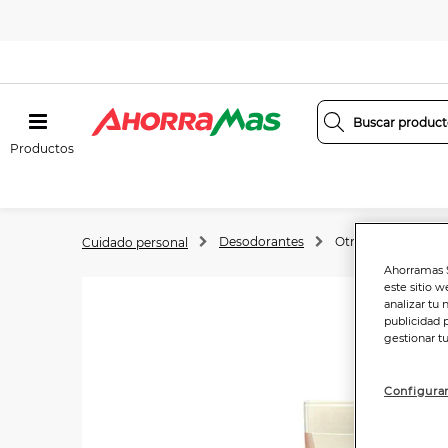
Productos
Desodorantes
Otros desodorant
Cuidado personal
Ahorramas S
este sitio w
analizar tu 
publicidad 
gestionar t
Configurar