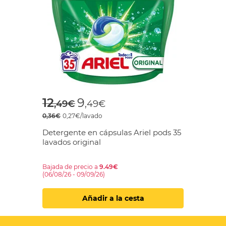
Price reduced from
to
12
9
,49€
,49€
0,36€
0,27€/lavado
Detergente en cápsulas Ariel pods 35
lavados original
Bajada de precio a
9.49€
(06/08/26 - 09/09/26)
Añadir a la cesta