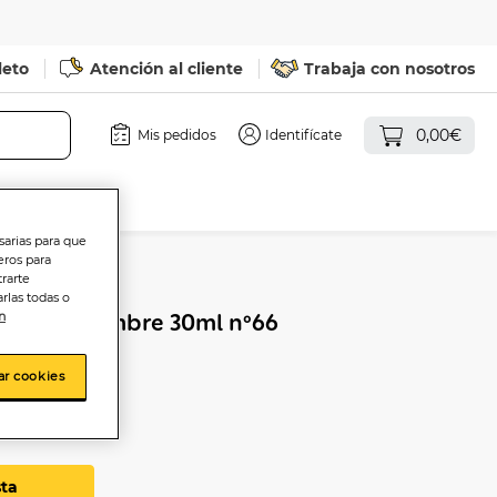
leto
Atención al cliente
Trabaja con nosotros
0,00€
Mis pedidos
Identifícate
sarias para que
eros para
trarte
rlas todas o
Caravan hombre 30ml nº66
n
ar cookies
sta