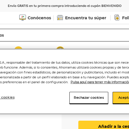
Envío GRATIS en tu primera compra introduciendo el cupón BIENVENIDO
Conócenos
Encuentra tu súper
Fol
Indicar CP
Ver horarios de entrega
.A., responsable del tratamiento de tus datos, utiliza cookies técnicas que son nece
eb funcione. Además, si lo consientes, Ahorramas utilizará cookies propias y de terc
navegación con fines estadísticos, de personalización y publicitarios, incluido el mos
personalizada a partir de un perfil elaborado en base a tu navegación. Puedes acepta
Eau de toilette 
us preferencias en el panel de configuración.
Pulsa aquí para tener más informació
 cookies
Rechazar cookies
Acept
3
,49€
11,63€/100 ml.
Añadir a la ce