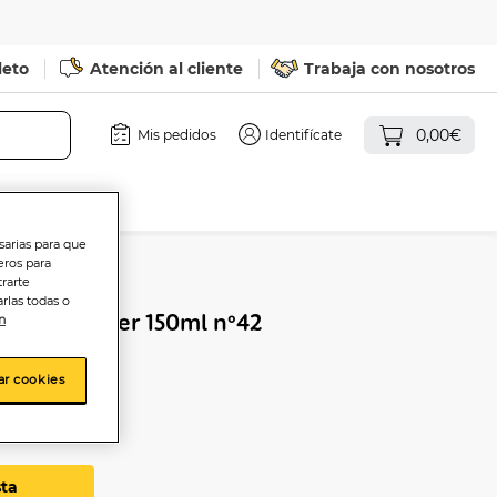
leto
Atención al cliente
Trabaja con nosotros
0,00€
Mis pedidos
Identifícate
sarias para que
eros para
trarte
rlas todas o
aravan mujer 150ml nº42
n
ar cookies
sta