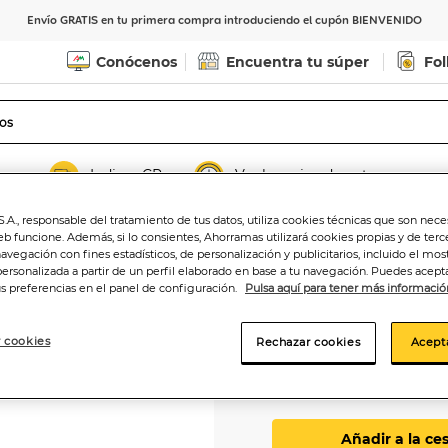
Envío GRATIS en tu primera compra introduciendo el cupón BIENVENIDO
Conócenos
Encuentra tu súper
Fol
Indicar CP
Ver horarios de entrega
.A., responsable del tratamiento de tus datos, utiliza cookies técnicas que son nece
eb funcione. Además, si lo consientes, Ahorramas utilizará cookies propias y de terc
navegación con fines estadísticos, de personalización y publicitarios, incluido el mos
personalizada a partir de un perfil elaborado en base a tu navegación. Puedes acepta
Eau de toilette C
us preferencias en el panel de configuración.
Pulsa aquí para tener más informació
 cookies
Rechazar cookies
Acept
10
,95€
7,30€/100 ml.
Añadir a la ce