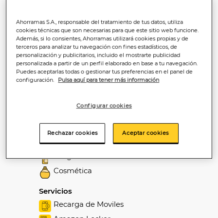
12 de Octubre - Abierto
Ahorramas S.A., responsable del tratamiento de tus datos, utiliza
Secciones
cookies técnicas que son necesarias para que este sitio web funcione.
Alimentación
Además, si lo consientes, Ahorramas utilizará cookies propias y de
terceros para analizar tu navegación con fines estadísticos, de
Carnicería
personalización y publicitarios, incluido el mostrarte publicidad
personalizada a partir de un perfil elaborado en base a tu navegación.
Pollería
Puedes aceptarlas todas o gestionar tus preferencias en el panel de
configuración.
Pulsa aquí para tener más información
Charcutería
Frutería
Configurar cookies
Pescadería
Congelados
Rechazar cookies
Aceptar cookies
Panadería
Droguería
Cosmética
Servicios
Recarga de Moviles