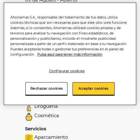
14 de Agosto - Abierto
15 de Agosto - Abierto
Ahorramas S.A., responsable del tratamiento de tus datos, utiliza
Secciones
cookies técnicas que son necesarias para que este sitio web funcione.
Además, si lo consientes, Ahorramas utilizará cookies propias y de
Alimentación
terceros para analizar tu navegación con fines estadísticos, de
personalización y publicitarios, incluido el mostrarte publicidad
Carnicería
personalizada a partir de un perfil elaborado en base a tu navegación.
Pollería
Puedes aceptarlas todas o gestionar tus preferencias en el panel de
configuración.
Pulsa aquí para tener más información
Charcutería
Frutería
Configurar cookies
Pescadería
Congelados
Rechazar cookies
Aceptar cookies
Panadería
Droguería
Cosmética
Servicios
Aparcamiento