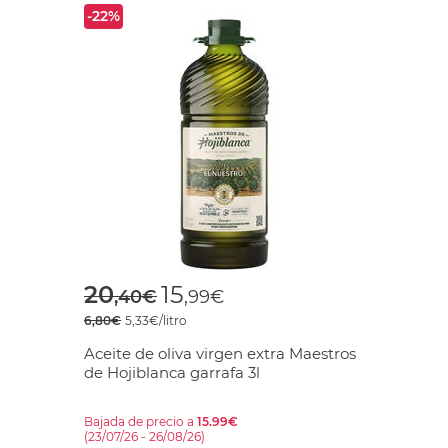
-22%
Price reduced from
to
20
15
,40€
,99€
6,80€
5,33€/litro
Aceite de oliva virgen extra Maestros
de Hojiblanca garrafa 3l
Bajada de precio a
15.99€
(23/07/26 - 26/08/26)