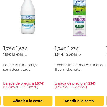
rom
Price reduced from
to
Price reduced fr
to
1
1
1
1
,79€
,67€
,34€
,23€
1,19€
1,11€/litro
1,34€
1,23€/litro
Leche Asturiana 1,5l
Leche sin lactosa Asturiana
semidesnatada
1l semidesnata
Bajada de precio a
1.67€
Bajada de precio a
1.23€
(06/08/26 - 26/08/26)
(17/07/26 - 12/08/26)
Añadir a la cesta
Añadir a la cesta