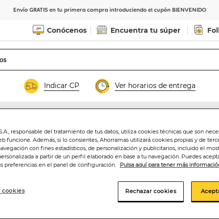
Envío GRATIS en tu primera compra introduciendo el cupón BIENVENIDO
Conócenos
Encuentra tu súper
Fol
Indicar CP
Ver horarios de entrega
.A., responsable del tratamiento de tus datos, utiliza cookies técnicas que son nece
Galleta chocolate
eb funcione. Además, si lo consientes, Ahorramas utilizará cookies propias y de terc
navegación con fines estadísticos, de personalización y publicitarios, incluido el mos
personalizada a partir de un perfil elaborado en base a tu navegación. Puedes acepta
us preferencias en el panel de configuración.
Pulsa aquí para tener más informació
3
,29€
 cookies
Rechazar cookies
Acept
21,93€/kilo