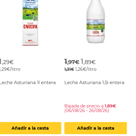
om
Price reduced fro
to
1
1
1
,29€
,97€
,89€
1,29€/litro
1,31€
1,26€/litro
Leche Asturiana 1l entera
Leche Asturiana 1,5l entera
Bajada de precio a
1.89€
(06/08/26 - 26/08/26)
Añadir a la cesta
Añadir a la cesta