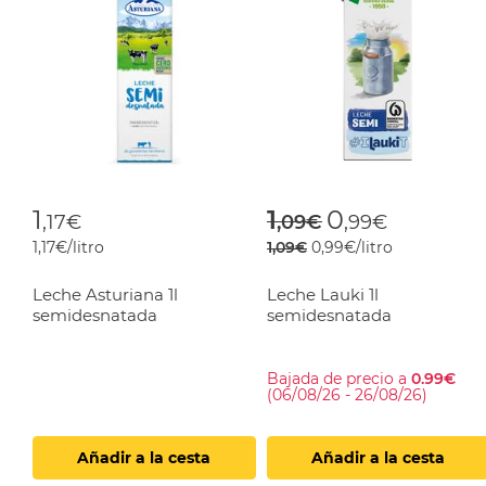
Price reduced f
to
1
1
0
,17€
,09€
,99€
1,17€/litro
1,09€
0,99€/litro
Leche Asturiana 1l
Leche Lauki 1l
semidesnatada
semidesnatada
Bajada de precio a
0.99€
(06/08/26 - 26/08/26)
Añadir a la cesta
Añadir a la cesta