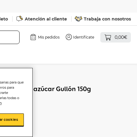
leto
Atención al cliente
Trabaja con nosotros
0,00€
Mis pedidos
Identifícate
sarias para que
 negro sin azúcar Gullón 150g
eros para
trarte
rlas todas o
n
ar cookies