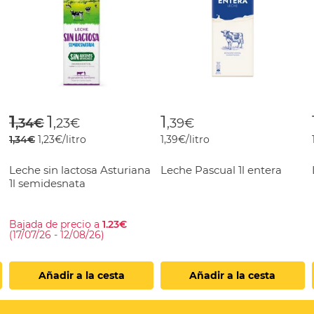
rom
Price reduced from
to
1
1
1
,34€
,23€
,39€
1,34€
1,23€/litro
1,39€/litro
Leche sin lactosa Asturiana
Leche Pascual 1l entera
1l semidesnata
Bajada de precio a
1.23€
(17/07/26 - 12/08/26)
Añadir a la cesta
Añadir a la cesta