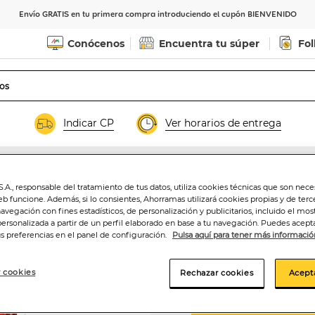
Envío GRATIS en tu primera compra introduciendo el cupón BIENVENIDO
Conócenos
Encuentra tu súper
Fol
Indicar CP
Ver horarios de entrega
.A., responsable del tratamiento de tus datos, utiliza cookies técnicas que son nece
eb funcione. Además, si lo consientes, Ahorramas utilizará cookies propias y de terc
Galleta de choco
navegación con fines estadísticos, de personalización y publicitarios, incluido el mos
personalizada a partir de un perfil elaborado en base a tu navegación. Puedes acepta
us preferencias en el panel de configuración.
Pulsa aquí para tener más informació
2
,30€
30,67€/kilo
 cookies
Rechazar cookies
Acept
Añadir a la ce