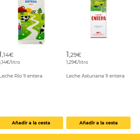
1
1
,14€
,29€
1,14€/litro
1,29€/litro
Leche Río 1l entera
Leche Asturiana 1l entera
Añadir a la cesta
Añadir a la cesta