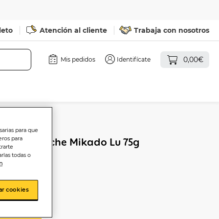
leto
Atención al cliente
Trabaja con nosotros
0,00€
Mis pedidos
Identifícate
sarias para que
eros para
late con leche Mikado Lu 75g
trarte
rlas todas o
n
ar cookies
sta