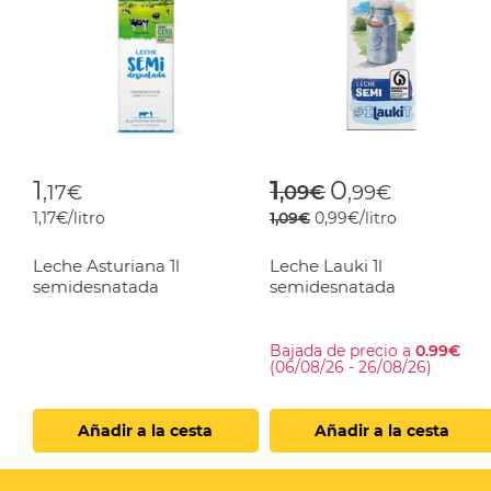
Price reduced f
to
1
1
0
,17€
,09€
,99€
1,17€/litro
1,09€
0,99€/litro
Leche Asturiana 1l
Leche Lauki 1l
semidesnatada
semidesnatada
Bajada de precio a
0.99€
(06/08/26 - 26/08/26)
Añadir a la cesta
Añadir a la cesta