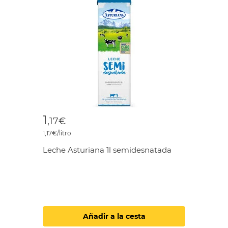
1
,17€
1,17€/litro
Leche Asturiana 1l semidesnatada
Añadir a la cesta