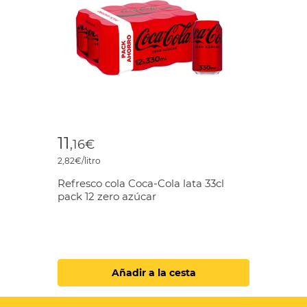
11
,16€
2,82€/litro
Refresco cola Coca-Cola lata 33cl
pack 12 zero azúcar
Añadir a la cesta