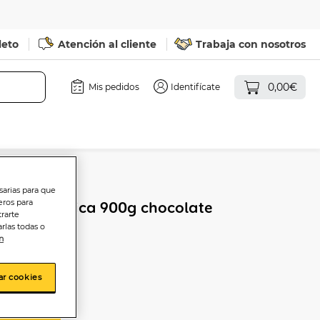
leto
Atención al cliente
Trabaja con nosotros
0,00€
Mis pedidos
Identifícate
sarias para que
eros para
Área Proteica 900g chocolate
trarte
rlas todas o
n
ar cookies
sta