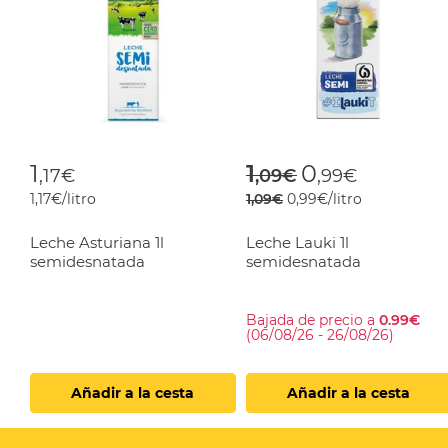
Price reduced f
to
1
1
0
,17€
,09€
,99€
1,17€/litro
1,09€
0,99€/litro
Leche Asturiana 1l
Leche Lauki 1l
semidesnatada
semidesnatada
Bajada de precio a
0.99€
(06/08/26 - 26/08/26)
Añadir a la cesta
Añadir a la cesta