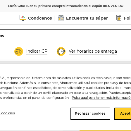
Envío GRATIS en tu primera compra introduciendo el cupón BIENVENIDO
Conócenos
Encuentra tu súper
Fol
Indicar CP
Ver horarios de entrega
.A., responsable del tratamiento de tus datos, utiliza cookies técnicas que son nece
eb funcione. Además, si lo consientes, Ahorramas utilizará cookies propias y de terc
Harina de avena 
navegación con fines estadísticos, de personalización y publicitarios, incluido el mos
personalizada a partir de un perfil elaborado en base a tu navegación. Puedes acepta
us preferencias en el panel de configuración.
Pulsa aquí para tener más informació
3
,99€
4,43€/kilo
 cookies
Rechazar cookies
Acept
Añadir a la ce