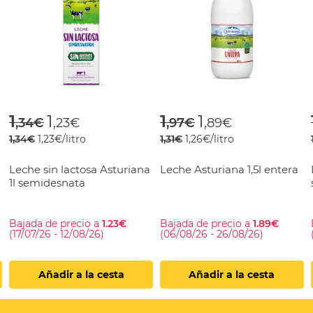
rom
Price reduced from
to
Price reduced fr
to
1
1
1
1
,34€
,23€
,97€
,89€
1,34€
1,23€/litro
1,31€
1,26€/litro
Leche sin lactosa Asturiana
Leche Asturiana 1,5l entera
1l semidesnata
Bajada de precio a
1.23€
Bajada de precio a
1.89€
(17/07/26 - 12/08/26)
(06/08/26 - 26/08/26)
Añadir a la cesta
Añadir a la cesta