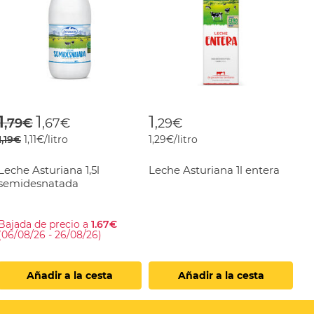
om
Price reduced from
to
1
1
1
,79€
,67€
,29€
1,19€
1,11€/litro
1,29€/litro
Leche Asturiana 1,5l
Leche Asturiana 1l entera
semidesnatada
Bajada de precio a
1.67€
(06/08/26 - 26/08/26)
Añadir a la cesta
Añadir a la cesta