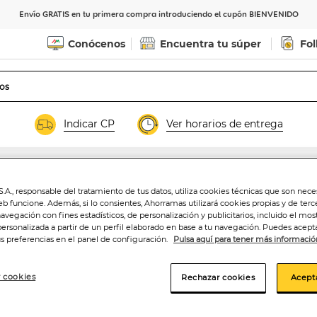
Envío GRATIS en tu primera compra introduciendo el cupón BIENVENIDO
Conócenos
Encuentra tu súper
Fol
Indicar CP
Ver horarios de entrega
.A., responsable del tratamiento de tus datos, utiliza cookies técnicas que son nece
Helado Alipende 
eb funcione. Además, si lo consientes, Ahorramas utilizará cookies propias y de terc
navegación con fines estadísticos, de personalización y publicitarios, incluido el mos
personalizada a partir de un perfil elaborado en base a tu navegación. Puedes acepta
us preferencias en el panel de configuración.
Pulsa aquí para tener más informació
3
,99€
 cookies
Rechazar cookies
Acept
6,88€/litro