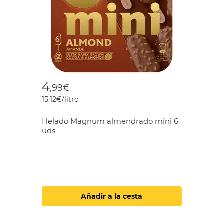
4
,99€
15,12€/litro
Helado Magnum almendrado mini 6
uds
Añadir a la cesta