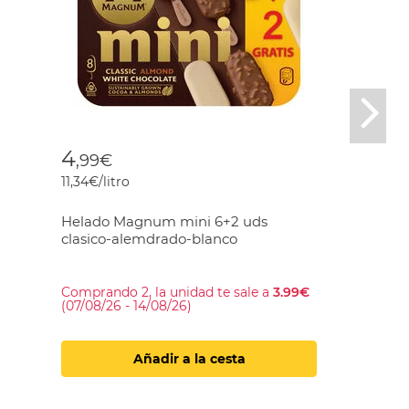
Nex
4
,99€
11,34€/litro
Helado Magnum mini 6+2 uds
clasico-alemdrado-blanco
Comprando 2, la unidad te sale a
3.99€
(07/08/26 - 14/08/26)
Añadir a la cesta