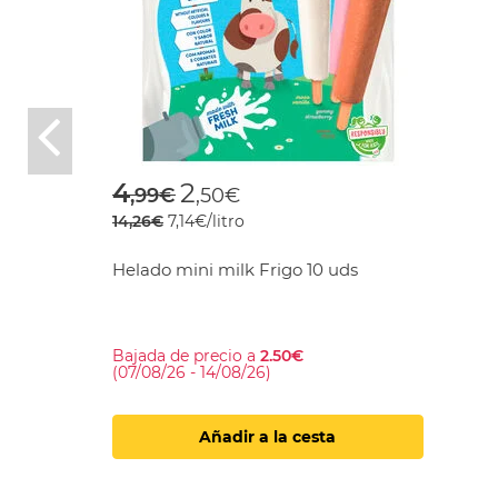
Previous
Price reduced from
to
4
2
,99€
,50€
14,26€
7,14€/litro
Helado mini milk Frigo 10 uds
Bajada de precio a
2.50€
(07/08/26 - 14/08/26)
Añadir a la cesta