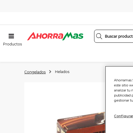
Productos
Helados
Congelados
Ahorramas S
este sitio w
analizar tu 
publicidad 
gestionar t
Configurar