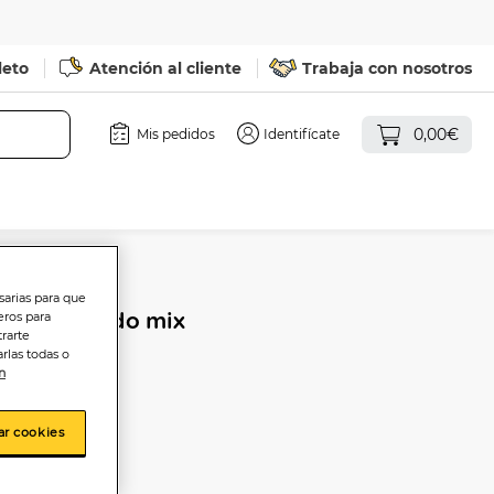
leto
Atención al cliente
Trabaja con nosotros
0,00€
Mis pedidos
Identifícate
sarias para que
6 uds surtido mix
eros para
trarte
rlas todas o
n
ar cookies