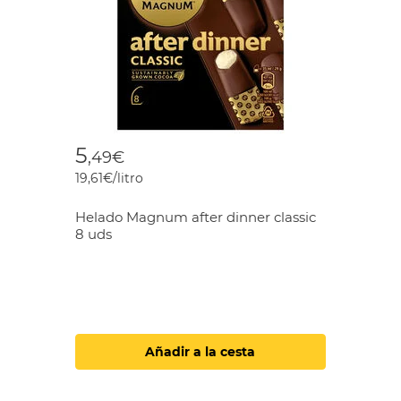
5
,49€
19,61€/litro
Helado Magnum after dinner classic
8 uds
Añadir a la cesta