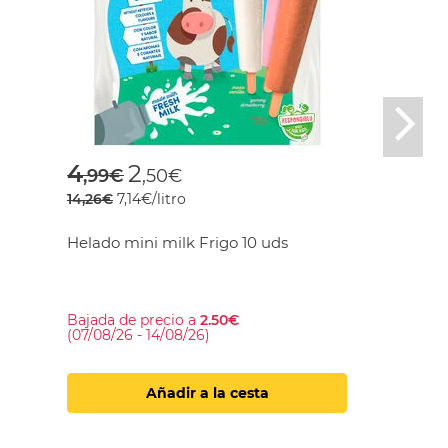
Nex
Price reduced from
to
4
2
,99€
,50€
14,26€
7,14€/litro
Helado mini milk Frigo 10 uds
Bajada de precio a
2.50€
(07/08/26 - 14/08/26)
Añadir a la cesta