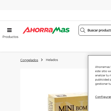
Productos
Helados
Congelados
Ahorramas S
este sitio w
analizar tu 
publicidad 
gestionar t
Configurar