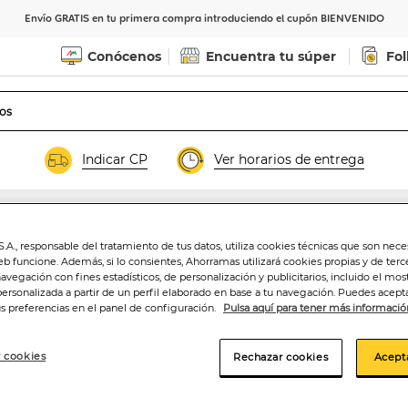
Envío GRATIS en tu primera compra introduciendo el cupón BIENVENIDO
Conócenos
Encuentra tu súper
Fol
Indicar CP
Ver horarios de entrega
.A., responsable del tratamiento de tus datos, utiliza cookies técnicas que son nece
Helado bombón m
eb funcione. Además, si lo consientes, Ahorramas utilizará cookies propias y de terc
navegación con fines estadísticos, de personalización y publicitarios, incluido el mos
personalizada a partir de un perfil elaborado en base a tu navegación. Puedes acepta
us preferencias en el panel de configuración.
Pulsa aquí para tener más informació
3
,50€
 cookies
Rechazar cookies
Acept
7,29€/litro