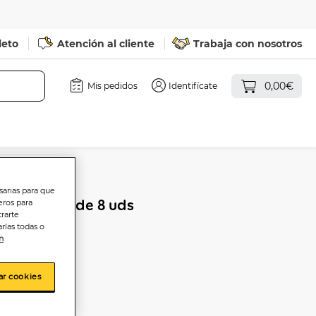
leto
Atención al cliente
Trabaja con nosotros
0,00€
Mis pedidos
Identifícate
sarias para que
ini Alipende 8 uds
eros para
trarte
rlas todas o
n
ar cookies