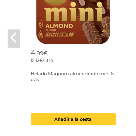
Previous
4
,99€
15,12€/litro
Helado Magnum almendrado mini 6
uds
Añadir a la cesta