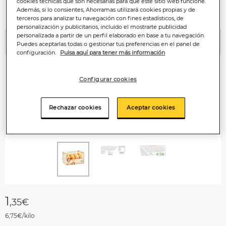
cookies técnicas que son necesarias para que este sitio web funcione.
Además, si lo consientes, Ahorramas utilizará cookies propias y de
terceros para analizar tu navegación con fines estadísticos, de
personalización y publicitarios, incluido el mostrarte publicidad
personalizada a partir de un perfil elaborado en base a tu navegación.
Puedes aceptarlas todas o gestionar tus preferencias en el panel de
Anterior
P
configuración.
Pulsa aquí para tener más información
Configurar cookies
Rechazar cookies
Aceptar cookies
1
,35€
6,75€/kilo