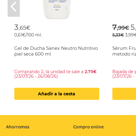
Previous
Price
t
3
7
5
,65€
,99€
0,61€/100 ml.
5,33€
3,99
Gel de Ducha Sanex Neutro Nutritivo
Sérum Fruc
piel seca 600 ml
metodo ri
Comprando 2, la unidad te sale a
2.75€
Bajada de 
(23/07/26 - 26/08/26)
(23/07/26 -
Añadir a la cesta
Ahorramas
Compra online