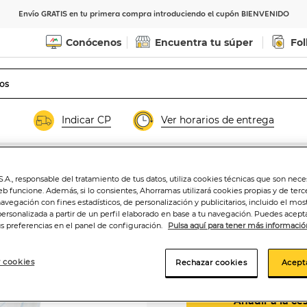
Envío GRATIS en tu primera compra introduciendo el cupón BIENVENIDO
Conócenos
Encuentra tu súper
Fol
Indicar CP
Ver horarios de entrega
s
.A., responsable del tratamiento de tus datos, utiliza cookies técnicas que son nece
eb funcione. Además, si lo consientes, Ahorramas utilizará cookies propias y de terc
Jabón de manos 
navegación con fines estadísticos, de personalización y publicitarios, incluido el mos
personalizada a partir de un perfil elaborado en base a tu navegación. Puedes acepta
us preferencias en el panel de configuración.
Pulsa aquí para tener más informació
1
,40€
 cookies
Rechazar cookies
Acept
0,14€/100 ml.
Añadir a la ce