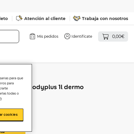
leto
Atención al cliente
Trabaja con nosotros
0,00€
Mis pedidos
Identifícate
sarias para que
eros para
doypack Bodyplus 1l dermo
trarte
rlas todas o
n
ar cookies
sta