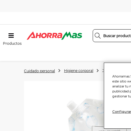
Productos
Higiene corporal
Jabón de mano
Cuidado personal
Ahorramas S
este sitio w
analizar tu 
publicidad 
gestionar t
Configurar