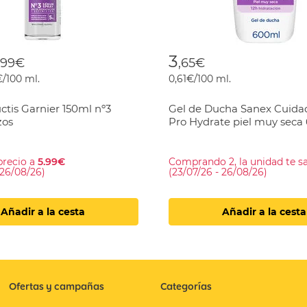
 reduced from
o
3
,99€
,65€
€/100 ml.
0,61€/100 ml.
tis Garnier 150ml nº3
Gel de Ducha Sanex Cuida
zos
Pro Hydrate piel muy seca
precio a
5.99€
Comprando 2, la unidad te s
 26/08/26)
(23/07/26 - 26/08/26)
Añadir a la cesta
Añadir a la cesta
Ofertas y campañas
Categorías