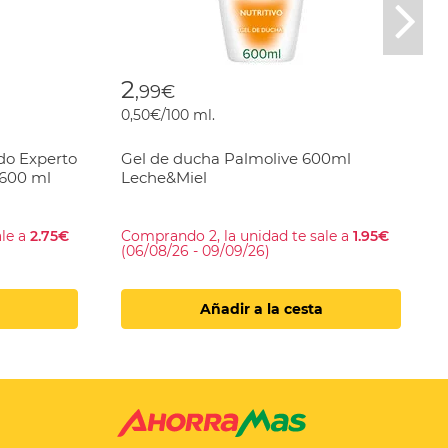
Nex
2
,99€
0,50€/100 ml.
do Experto
Gel de ducha Palmolive 600ml
 600 ml
Leche&Miel
ale a
2.75€
Comprando 2, la unidad te sale a
1.95€
(06/08/26 - 09/09/26)
Añadir a la cesta