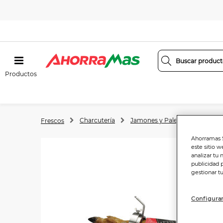
Productos
Charcutería
Jamones y Paletas curadas
Frescos
Ahorramas S
este sitio w
analizar tu 
publicidad 
gestionar t
Configurar