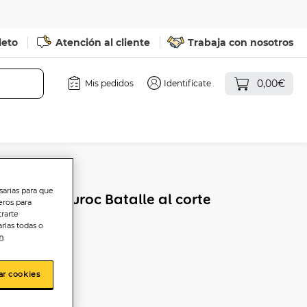
leto
Atención al cliente
Trabaja con nosotros
0,00€
Mis pedidos
Identifícate
sarias para que
va 100% duroc Batalle al corte
eros para
trarte
rlas todas o
n
ar cookies