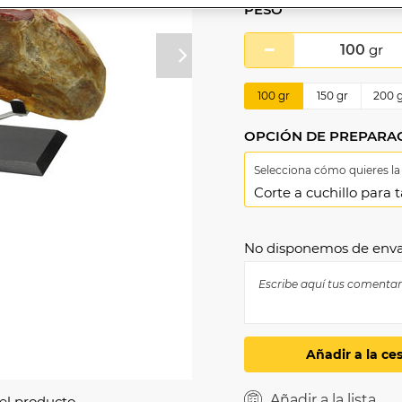
PESO
100
gr
Próximo
100
gr
150
gr
200
g
OPCIÓN DE PREPARA
Selecciona cómo quieres la
No disponemos de envas
Añadir a la ce
Añadir a la lista
el producto.