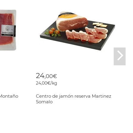
Nex
rom
24
,00€
24,00€/kg
 Montaño
Centro de jamón reserva Martinez
Somalo