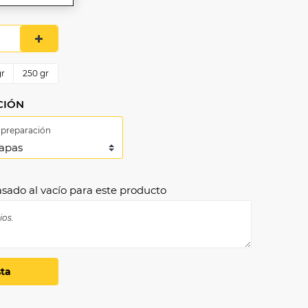
r
250
gr
CIÓN
 preparación
ado al vacío para este producto
sta