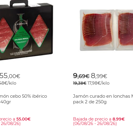
 reduced from
to
Price reduced f
to
55
9
8
,00€
,69€
,99€
48€/kilo
19,38€
17,98€/kilo
amón cebo 50% ibérico
Jamón curado en lonchas
840gr
pack 2 de 250g
precio a
55.00€
Bajada de precio a
8.99€
 26/08/26)
(06/08/26 - 26/08/26)