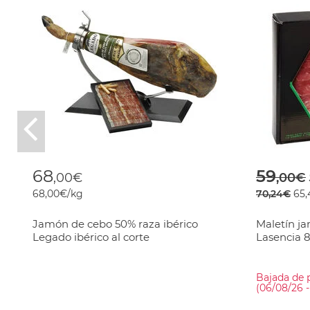
Previous
Price
68
59
,00€
,00€
68,00€/kg
70,24€
65,
Jamón de cebo 50% raza ibérico
Maletín j
Legado ibérico al corte
Lasencia 
Bajada de 
(06/08/26 -