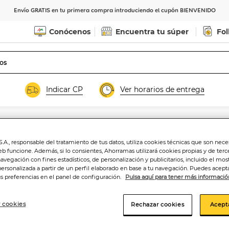
Envío GRATIS en tu primera compra introduciendo el cupón BIENVENIDO
Conócenos
Encuentra tu súper
Fol
Indicar CP
Ver horarios de entrega
Jamón o paleta al CORTE
.A., responsable del tratamiento de tus datos, utiliza cookies técnicas que son nece
Jamón Gran reser
eb funcione. Además, si lo consientes, Ahorramas utilizará cookies propias y de terc
navegación con fines estadísticos, de personalización y publicitarios, incluido el mos
personalizada a partir de un perfil elaborado en base a tu navegación. Puedes acepta
us preferencias en el panel de configuración.
Pulsa aquí para tener más informació
42
,00€
 cookies
Rechazar cookies
Acept
42,00€/kg