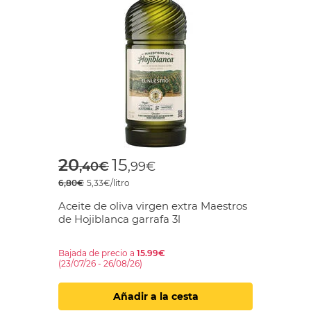
Price reduced from
to
20
15
,40€
,99€
6,80€
5,33€/litro
Aceite de oliva virgen extra Maestros
de Hojiblanca garrafa 3l
Bajada de precio a
15.99€
(23/07/26 - 26/08/26)
Añadir a la cesta