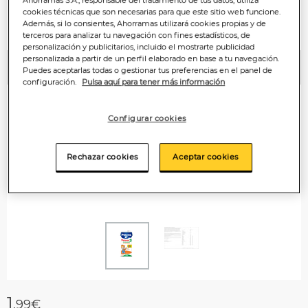
Ahorramas S.A., responsable del tratamiento de tus datos, utiliza
cookies técnicas que son necesarias para que este sitio web funcione.
Además, si lo consientes, Ahorramas utilizará cookies propias y de
terceros para analizar tu navegación con fines estadísticos, de
personalización y publicitarios, incluido el mostrarte publicidad
personalizada a partir de un perfil elaborado en base a tu navegación.
Puedes aceptarlas todas o gestionar tus preferencias en el panel de
Anterior
P
configuración.
Pulsa aquí para tener más información
Configurar cookies
Rechazar cookies
Aceptar cookies
1
,99€