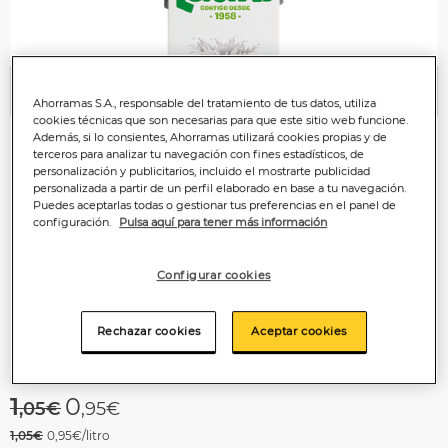
Anterior
P
Ahorramas S.A., responsable del tratamiento de tus datos, utiliza
cookies técnicas que son necesarias para que este sitio web funcione.
Además, si lo consientes, Ahorramas utilizará cookies propias y de
terceros para analizar tu navegación con fines estadísticos, de
personalización y publicitarios, incluido el mostrarte publicidad
personalizada a partir de un perfil elaborado en base a tu navegación.
Puedes aceptarlas todas o gestionar tus preferencias en el panel de
configuración.
Pulsa aquí para tener más información
Configurar cookies
Rechazar cookies
Aceptar cookies
Price reduced from
to
1
0
,05€
,95€
1,05€
0,95€/litro