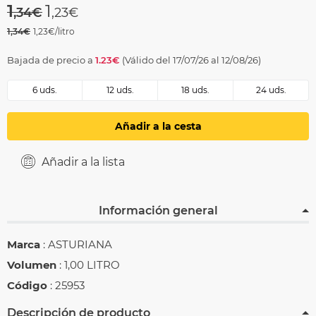
Price reduced from
to
1
1
,34€
,23€
1,34€
1,23€/litro
Bajada de precio a
1.23€
(Válido del 17/07/26 al 12/08/26)
6 uds.
12 uds.
18 uds.
24 uds.
Añadir a la cesta
Añadir a la lista
Información general
Marca
: ASTURIANA
Volumen
: 1,00 LITRO
Código
: 25953
Descripción de producto