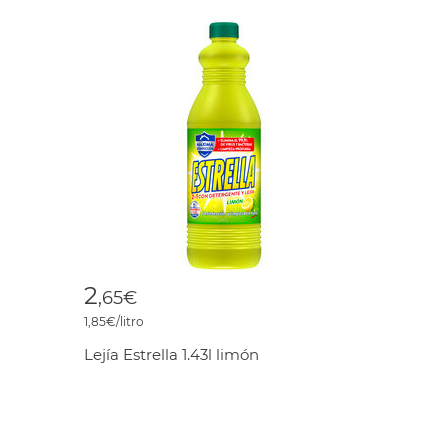
2
,65€
1,85€/litro
Lejía Estrella 1.43l limón