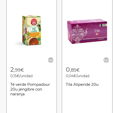
2
0
,99€
,85€
0,15€/unidad
0,04€/unidad
Té verde Pompadour
Tila Alipende 20u
20u jengibre con
naranja