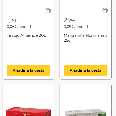
1
2
,15€
,29€
0,06€/unidad
0,09€/unidad
Té rojo Alipende 20u
Manzanilla Hornimans
25u
Añadir a la cesta
Añadir a la cesta