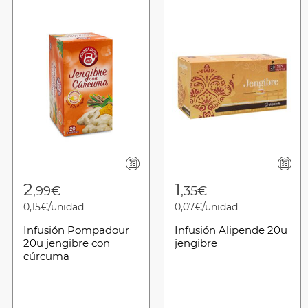
2
1
,99€
,35€
0,15€/unidad
0,07€/unidad
Infusión Pompadour
Infusión Alipende 20u
20u jengibre con
jengibre
cúrcuma