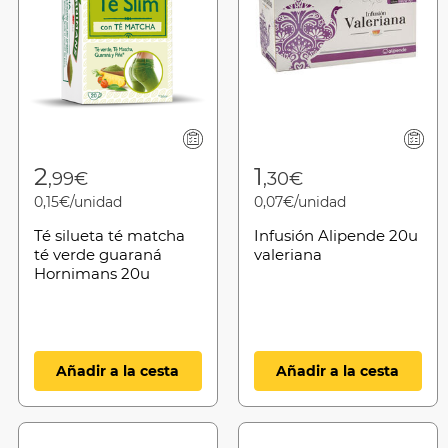
2
1
,99€
,30€
0,15€/unidad
0,07€/unidad
Té silueta té matcha
Infusión Alipende 20u
té verde guaraná
valeriana
Hornimans 20u
Añadir a la cesta
Añadir a la cesta