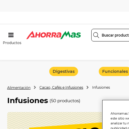
Productos
Digestivas
Funcionales
Cacao, Cafés e Infusiones
Infusiones
Alimentación
Infusiones
(50 productos)
Ahorramas S
este sitio w
analizar tu 
publicidad 