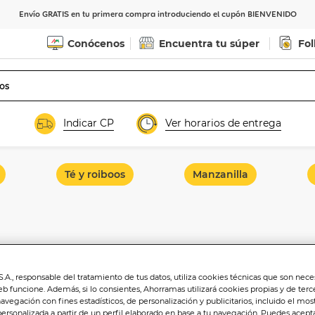
Envío GRATIS en tu primera compra introduciendo el cupón BIENVENIDO
Conócenos
Encuentra tu súper
Fol
Indicar CP
Ver horarios de entrega
Té y roiboos
Manzanilla
.A., responsable del tratamiento de tus datos, utiliza cookies técnicas que son nece
eb funcione. Además, si lo consientes, Ahorramas utilizará cookies propias y de terc
navegación con fines estadísticos, de personalización y publicitarios, incluido el mos
personalizada a partir de un perfil elaborado en base a tu navegación. Puedes acepta