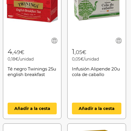
4
1
,49€
,05€
0,18€/unidad
0,05€/unidad
Té negro Twinings 25u
Infusión Alipende 20u
english breakfast
cola de caballo
Añadir a la cesta
Añadir a la cesta