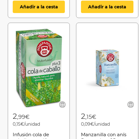
Añadir a la cesta
Añadir a la cesta
2
2
,99€
,15€
0,15€/unidad
0,09€/unidad
Infusión cola de
Manzanilla con anís