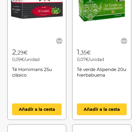
2
1
,29€
,35€
0,09€/unidad
0,07€/unidad
Té Hornimans 25u
Té verde Alipende 20u
clásico
hierbabuena
Añadir a la cesta
Añadir a la cesta