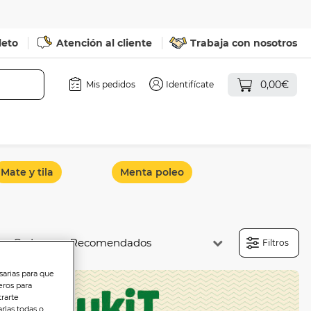
leto
Atención al cliente
Trabaja con nosotros
0,00€
Mis pedidos
Identifícate
Mate y tila
Menta poleo
Ordenar:
Filtros
sarias para que
eros para
trarte
rlas todas o