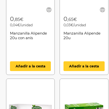
0
0
,85€
,65€
0,04€/unidad
0,03€/unidad
Manzanilla Alipende
Manzanilla Alipende
20u con anís
20u
Añadir a la cesta
Añadir a la cesta