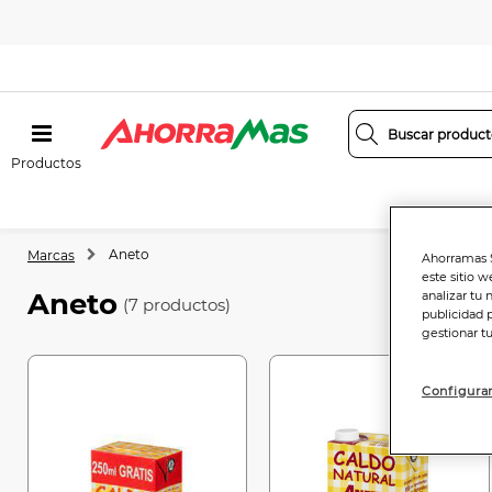
Productos
Aneto
Marcas
Ahorramas S
este sitio w
Aneto
analizar tu 
(7 productos)
publicidad 
gestionar t
Configurar