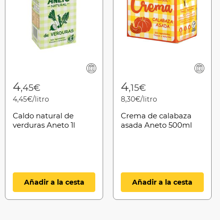
4
4
,45€
,15€
4,45€/litro
8,30€/litro
Caldo natural de
Crema de calabaza
verduras Aneto 1l
asada Aneto 500ml
Añadir a la cesta
Añadir a la cesta