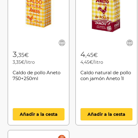
3
4
,35€
,45€
3,35€/litro
4,45€/litro
Caldo de pollo Aneto
Caldo natural de pollo
750+250ml
con jamón Aneto 1l
Añadir a la cesta
Añadir a la cesta