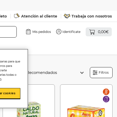
leto
Atención al cliente
Trabaja con nosotros
0,00€
Mis pedidos
Identifícate
sarias para que
eros para
trarte
Ordenar:
Filtros
rlas todas o
n
ar cookies