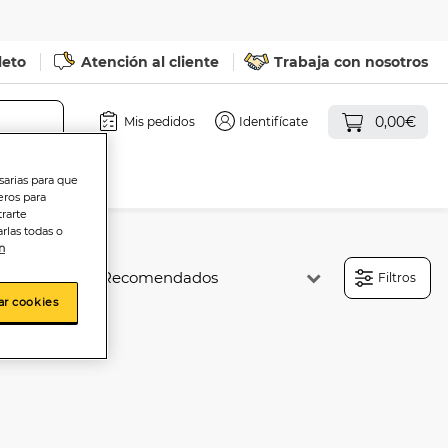
leto
Atención al cliente
Trabaja con nosotros
0,00€
Mis pedidos
Identifícate
sarias para que
eros para
trarte
rlas todas o
n
Ordenar:
Filtros
ar cookies