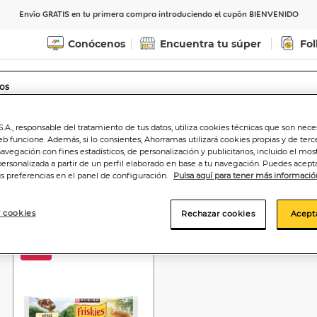
Envío GRATIS en tu primera compra introduciendo el cupón BIENVENIDO
Conócenos
Encuentra tu súper
Fol
Indicar CP
Ver horarios de entrega
.A., responsable del tratamiento de tus datos, utiliza cookies técnicas que son nece
eb funcione. Además, si lo consientes, Ahorramas utilizará cookies propias y de terc
navegación con fines estadísticos, de personalización y publicitarios, incluido el mos
personalizada a partir de un perfil elaborado en base a tu navegación. Puedes acepta
us preferencias en el panel de configuración.
Pulsa aquí para tener más informació
 cookies
Rechazar cookies
Acept
-20%