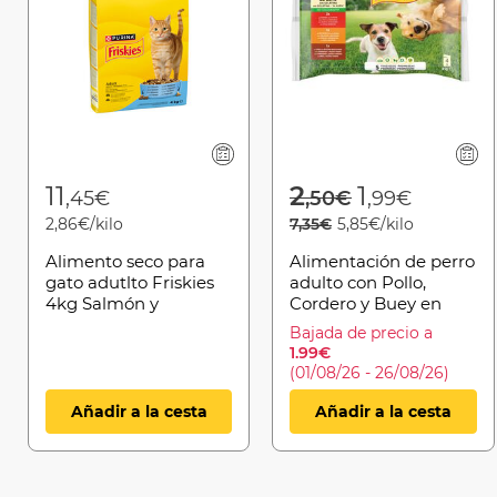
Price reduced 
to
11
2
1
,45€
,50€
,99€
2,86€/kilo
7,35€
5,85€/kilo
Alimento seco para
Alimentación de perro
gato adutlto Friskies
adulto con Pollo,
4kg Salmón y
Cordero y Buey en
verduras
gelatina 4x85g
Bajada de precio a
1.99€
(01/08/26 - 26/08/26)
Añadir a la cesta
Añadir a la cesta