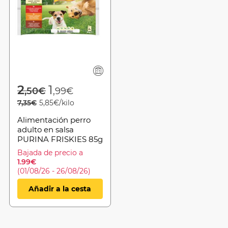
from
Price reduced from
to
2
1
,50€
,99€
7,35€
5,85€/kilo
Alimentación perro
adulto en salsa
PURINA FRISKIES 85g
P4 Buey-Pollo-
Bajada de precio a
Cordero
1.99€
(01/08/26 - 26/08/26)
Añadir a la cesta