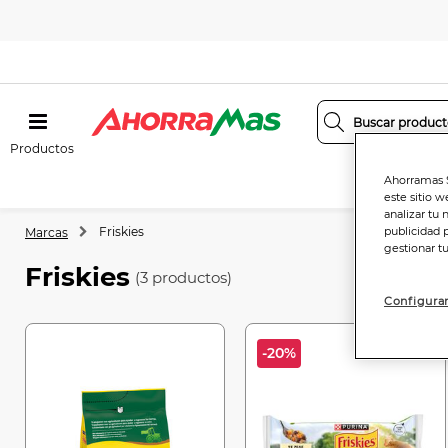
Productos
Ahorramas S
este sitio w
analizar tu 
Friskies
publicidad 
Marcas
gestionar t
Friskies
(3 productos)
Configurar
-20%