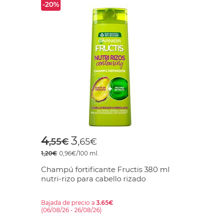
-20%
Price reduced from
to
4
3
,55€
,65€
1,20€
0,96€/100 ml.
Champú fortificante Fructis 380 ml
nutri-rizo para cabello rizado
Bajada de precio a
3.65€
(06/08/26 - 26/08/26)