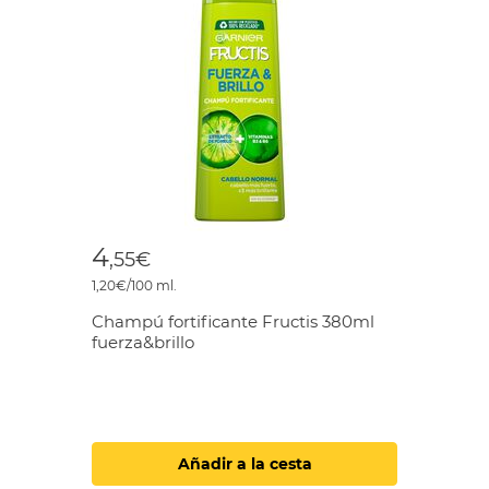
4
,55€
1,20€/100 ml.
Champú fortificante Fructis 380ml
fuerza&brillo
Añadir a la cesta