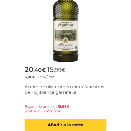
Price reduced from
to
20
15
,40€
,99€
6,80€
5,33€/litro
Aceite de oliva virgen extra Maestros
de Hojiblanca garrafa 3l
Bajada de precio a
15.99€
(23/07/26 - 26/08/26)
Añadir a la cesta