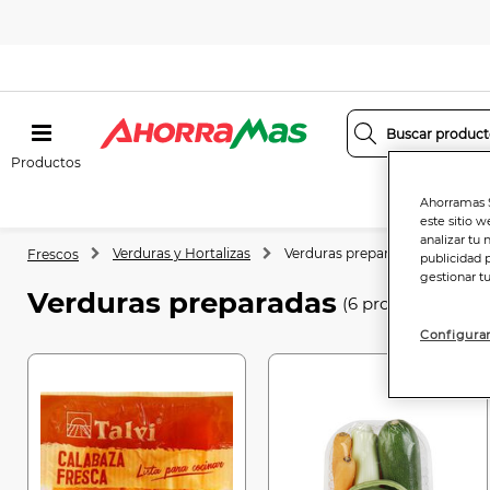
Productos
Ahorramas S
este sitio w
analizar tu 
Verduras y Hortalizas
Verduras preparadas
Frescos
publicidad 
gestionar t
Verduras preparadas
(6 productos)
Configurar