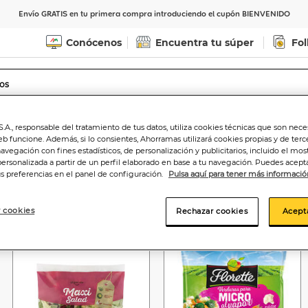
Envío GRATIS en tu primera compra introduciendo el cupón BIENVENIDO
Conócenos
Encuentra tu súper
Fol
Indicar CP
Ver horarios de entrega
.A., responsable del tratamiento de tus datos, utiliza cookies técnicas que son nece
eb funcione. Además, si lo consientes, Ahorramas utilizará cookies propias y de terc
navegación con fines estadísticos, de personalización y publicitarios, incluido el mos
personalizada a partir de un perfil elaborado en base a tu navegación. Puedes acepta
us preferencias en el panel de configuración.
Pulsa aquí para tener más informació
 cookies
Rechazar cookies
Acept