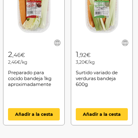
2
1
,46€
,92€
2,46€/kg
3,20€/kg
Preparado para
Surtido variado de
cocido bandeja 1kg
verduras bandeja
aproximadamente
600g
aproximadamente
Añadir a la cesta
Añadir a la cesta