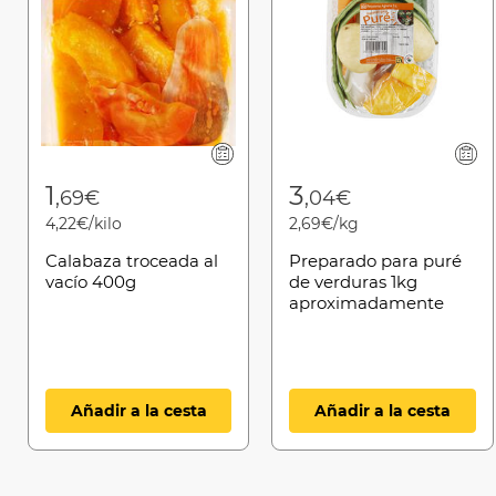
1
3
,69€
,04€
4,22€/kilo
2,69€/kg
Calabaza troceada al
Preparado para puré
vacío 400g
de verduras 1kg
aproximadamente
Añadir a la cesta
Añadir a la cesta