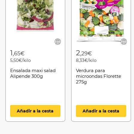
1
2
,65€
,29€
5,50€/kilo
8,33€/kilo
Ensalada maxi salad
Verdura para
Alipende 300g
microondas Florette
275g
Añadir a la cesta
Añadir a la cesta