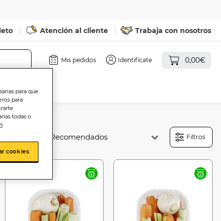
leto
Atención al cliente
Trabaja con nosotros
0,00€
Mis pedidos
Identifícate
sarias para que
eros para
trarte
rlas todas o
n
Ordenar:
Filtros
ar cookies