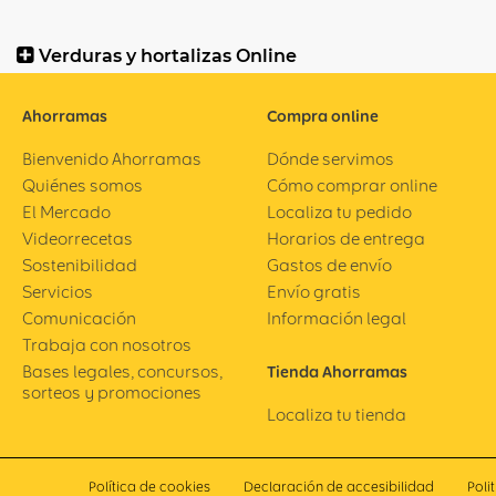
Verduras y hortalizas Online
Ahorramas
Compra online
Bienvenido Ahorramas
Dónde servimos
Quiénes somos
Cómo comprar online
El Mercado
Localiza tu pedido
Videorrecetas
Horarios de entrega
Sostenibilidad
Gastos de envío
Servicios
Envío gratis
Comunicación
Información legal
Trabaja con nosotros
Bases legales, concursos,
Tienda Ahorramas
sorteos y promociones
Localiza tu tienda
Política de cookies
Declaración de accesibilidad
Poli