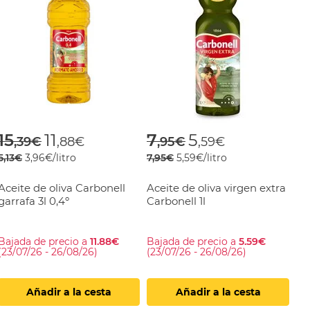
om
Price reduced from
to
Price reduced fro
to
15
11
7
5
,39€
,88€
,95€
,59€
5,13€
3,96€/litro
7,95€
5,59€/litro
Aceite de oliva Carbonell
Aceite de oliva virgen extra
garrafa 3l 0,4º
Carbonell 1l
Bajada de precio a
11.88€
Bajada de precio a
5.59€
(23/07/26 - 26/08/26)
(23/07/26 - 26/08/26)
Añadir a la cesta
Añadir a la cesta