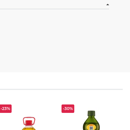
-23%
-30%