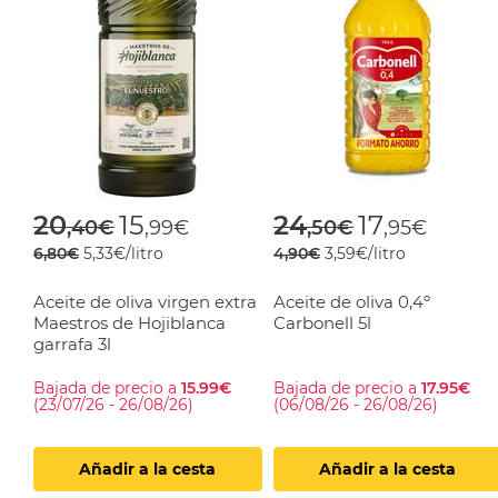
Price reduced from
to
Price reduced f
to
20
15
24
17
,40€
,99€
,50€
,95€
6,80€
5,33€/litro
4,90€
3,59€/litro
Aceite de oliva virgen extra
Aceite de oliva 0,4º
Maestros de Hojiblanca
Carbonell 5l
garrafa 3l
Bajada de precio a
15.99€
Bajada de precio a
17.95€
(23/07/26 - 26/08/26)
(06/08/26 - 26/08/26)
Añadir a la cesta
Añadir a la cesta