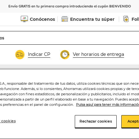
Envío GRATIS en tu primera compra introduciendo el cupón BIENVENIDO
Conócenos
Encuentra tu súper
Fol
Indicar CP
Ver horarios de entrega
resca
.A., responsable del tratamiento de tus datos, utiliza cookies técnicas que son nece
Migas de bonito d
eb funcione. Además, si lo consientes, Ahorramas utilizará cookies propias y de terc
navegación con fines estadísticos, de personalización y publicitarios, incluido el mos
Consorcio 650g
personalizada a partir de un perfil elaborado en base a tu navegación. Puedes acepta
us preferencias en el panel de configuración.
Pulsa aquí para tener más informació
8
,99€
 cookies
Rechazar cookies
Acept
13,83€/kg.peso esc