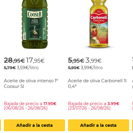
rom
Price reduced from
to
Price reduced fr
to
28
17
5
3
,95€
,95€
,95€
,99€
5,79€
3,59€/litro
5,95€
3,99€/litro
Aceite de oliva intenso 1º
Aceite de oliva Carbonell 1l
Coosur 5l
0,4º
Bajada de precio a
17.95€
Bajada de precio a
3.99€
(06/08/26 - 26/08/26)
(23/07/26 - 26/08/26)
Añadir a la cesta
Añadir a la cesta