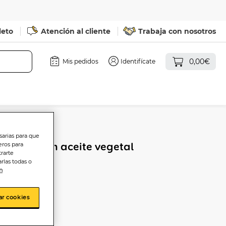
leto
Atención al cliente
Trabaja con nosotros
0,00€
Mis pedidos
Identifícate
sarias para que
el norte en aceite vegetal
eros para
trarte
rlas todas o
n
ar cookies