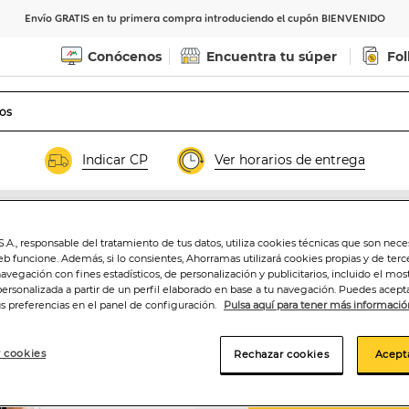
Envío GRATIS en tu primera compra introduciendo el cupón BIENVENIDO
Conócenos
Encuentra tu súper
Fol
Indicar CP
Ver horarios de entrega
.A., responsable del tratamiento de tus datos, utiliza cookies técnicas que son nece
eb funcione. Además, si lo consientes, Ahorramas utilizará cookies propias y de terc
Mini tartaleta Me
navegación con fines estadísticos, de personalización y publicitarios, incluido el mos
personalizada a partir de un perfil elaborado en base a tu navegación. Puedes acepta
us preferencias en el panel de configuración.
Pulsa aquí para tener más informació
1
,99€
23,69€/kilo
 cookies
Rechazar cookies
Acept
Añadir a la ce