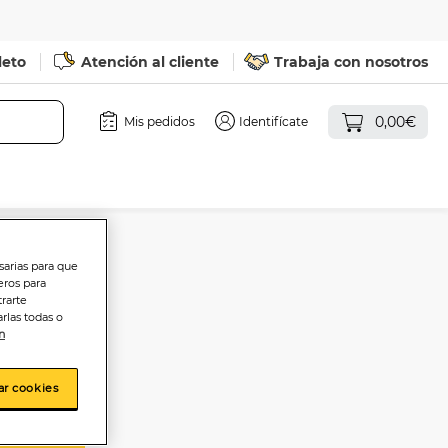
leto
Atención al cliente
Trabaja con nosotros
0,00€
Mis pedidos
Identifícate
sarias para que
eros para
ls 84g
trarte
rlas todas o
n
ar cookies
sta