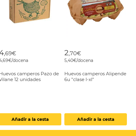
4
2
,69€
,70€
4,69€/docena
5,40€/docena
Huevos camperos Pazo de
Huevos camperos Alipende
Vilane 12 unidades
6u "clase l-xl"
Añadir a la cesta
Añadir a la cesta