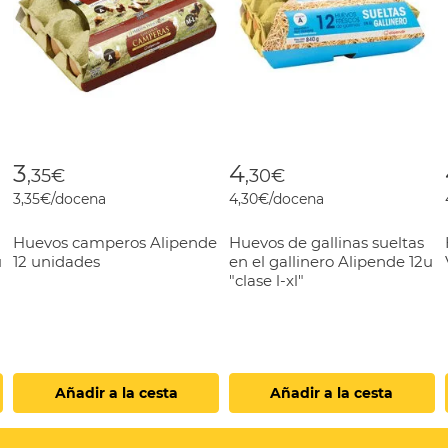
3
4
,35€
,30€
3,35€/docena
4,30€/docena
Huevos camperos Alipende
Huevos de gallinas sueltas
u
12 unidades
en el gallinero Alipende 12u
"clase l-xl"
Añadir a la cesta
Añadir a la cesta