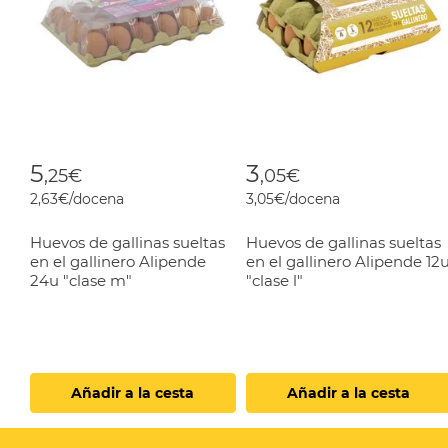
5
3
,25€
,05€
2,63€/docena
3,05€/docena
Huevos de gallinas sueltas
Huevos de gallinas sueltas
en el gallinero Alipende
en el gallinero Alipende 12
24u "clase m"
"clase l"
Añadir a la cesta
Añadir a la cesta