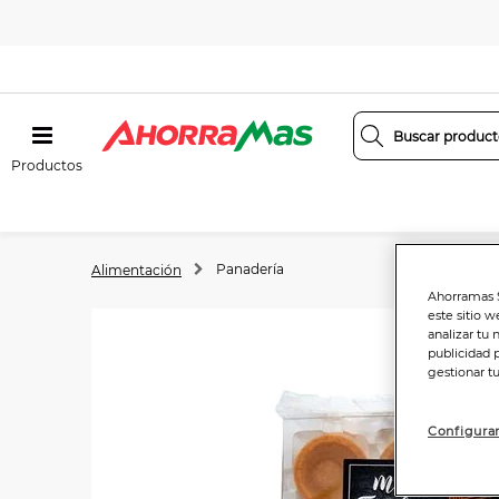
Productos
Panadería
Alimentación
Ahorramas S
este sitio w
analizar tu 
publicidad 
gestionar t
Configurar