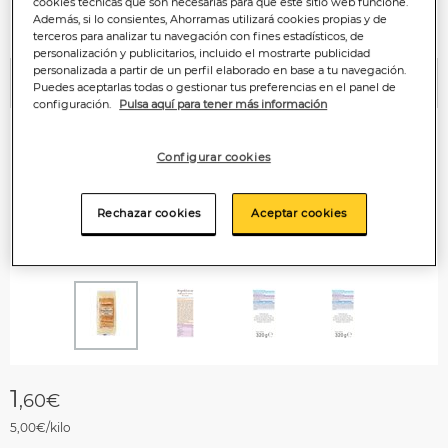
cookies técnicas que son necesarias para que este sitio web funcione.
Además, si lo consientes, Ahorramas utilizará cookies propias y de
terceros para analizar tu navegación con fines estadísticos, de
personalización y publicitarios, incluido el mostrarte publicidad
personalizada a partir de un perfil elaborado en base a tu navegación.
Puedes aceptarlas todas o gestionar tus preferencias en el panel de
Anterior
P
configuración.
Pulsa aquí para tener más información
Configurar cookies
Rechazar cookies
Aceptar cookies
1
,60€
5,00€/kilo