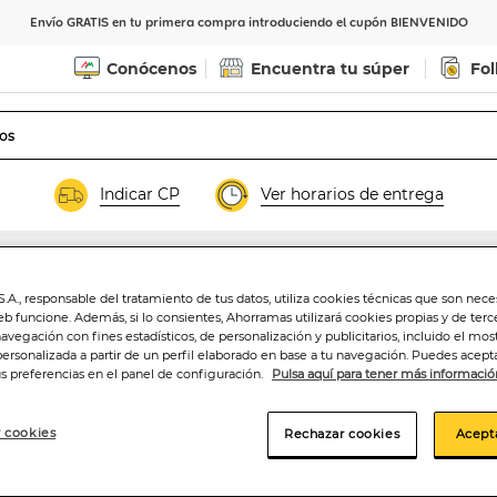
Envío GRATIS en tu primera compra introduciendo el cupón BIENVENIDO
Conócenos
Encuentra tu súper
Fol
Indicar CP
Ver horarios de entrega
.A., responsable del tratamiento de tus datos, utiliza cookies técnicas que son nece
Oreja de cerdo 
eb funcione. Además, si lo consientes, Ahorramas utilizará cookies propias y de terc
navegación con fines estadísticos, de personalización y publicitarios, incluido el mos
personalizada a partir de un perfil elaborado en base a tu navegación. Puedes acepta
us preferencias en el panel de configuración.
Pulsa aquí para tener más informació
4
,60€
9,20€/kilo
 cookies
Rechazar cookies
Acept
Añadir a la ce