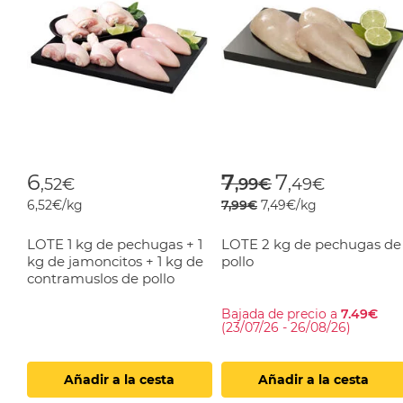
Price reduced f
to
6
7
7
,52€
,99€
,49€
6,52€/kg
7,99€
7,49€/kg
LOTE 1 kg de pechugas + 1
LOTE 2 kg de pechugas de
kg de jamoncitos + 1 kg de
pollo
contramuslos de pollo
Bajada de precio a
7.49€
(23/07/26 - 26/08/26)
Añadir a la cesta
Añadir a la cesta