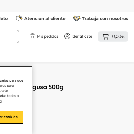
leto
Atención al cliente
Trabaja con nosotros
0,00€
Mis pedidos
Identifícate
sarias para que
adobada Rogusa 500g
eros para
trarte
rlas todas o
n
ar cookies
sta