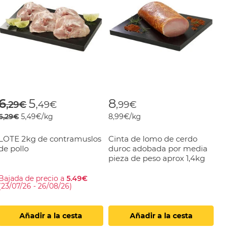
om
Price reduced from
to
6
5
8
,29€
,49€
,99€
6,29€
5,49€/kg
8,99€/kg
LOTE 2kg de contramuslos
Cinta de lomo de cerdo
de pollo
duroc adobada por media
pieza de peso aprox 1,4kg
Bajada de precio a
5.49€
(23/07/26 - 26/08/26)
Añadir a la cesta
Añadir a la cesta