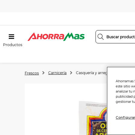
Productos
Carnicería
Casquería y arreglos
Frescos
Ahorramas S
este sitio w
analizar tu 
publicidad 
gestionar t
Configurar