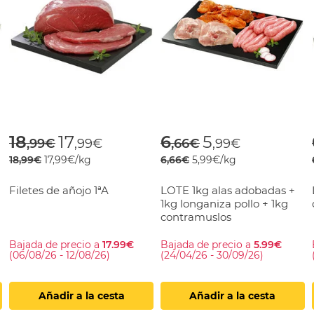
rom
Price reduced from
to
Price reduced fr
to
18
17
6
5
,99€
,99€
,66€
,99€
18,99€
17,99€/kg
6,66€
5,99€/kg
Filetes de añojo 1ªA
LOTE 1kg alas adobadas +
1kg longaniza pollo + 1kg
contramuslos
Bajada de precio a
17.99€
Bajada de precio a
5.99€
(06/08/26 - 12/08/26)
(24/04/26 - 30/09/26)
Añadir a la cesta
Añadir a la cesta