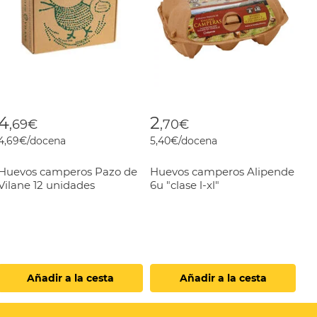
4
2
,69€
,70€
4,69€/docena
5,40€/docena
Huevos camperos Pazo de
Huevos camperos Alipende
Vilane 12 unidades
6u "clase l-xl"
Añadir a la cesta
Añadir a la cesta