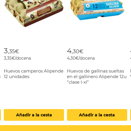
3
4
,35€
,30€
3,35€/docena
4,30€/docena
Huevos camperos Alipende
Huevos de gallinas sueltas
u
12 unidades
en el gallinero Alipende 12u
"clase l-xl"
Añadir a la cesta
Añadir a la cesta