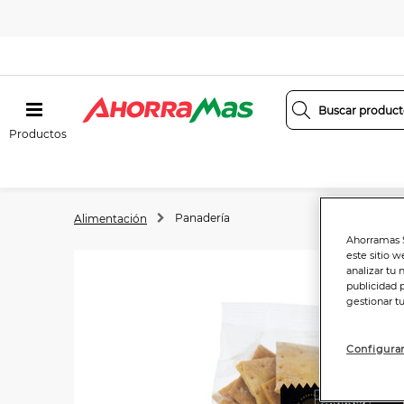
Productos
Panadería
Alimentación
Ahorramas S
este sitio w
analizar tu 
publicidad 
gestionar t
Configurar