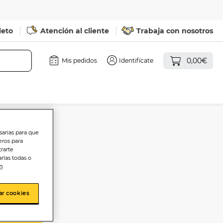
leto
Atención al cliente
Trabaja con nosotros
0,00€
Mis pedidos
Identifícate
sarias para que
eros para
ez 120g
trarte
rlas todas o
n
ar cookies
sta