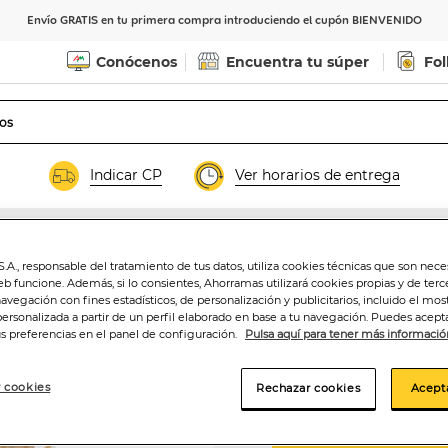
Envío GRATIS en tu primera compra introduciendo el cupón BIENVENIDO
Conócenos
Encuentra tu súper
Fol
Indicar CP
Ver horarios de entrega
.A., responsable del tratamiento de tus datos, utiliza cookies técnicas que son nece
eb funcione. Además, si lo consientes, Ahorramas utilizará cookies propias y de terc
Pan cristal Ménd
navegación con fines estadísticos, de personalización y publicitarios, incluido el mos
personalizada a partir de un perfil elaborado en base a tu navegación. Puedes acepta
us preferencias en el panel de configuración.
Pulsa aquí para tener más informació
1
,30€
10,83€/kilo
 cookies
Rechazar cookies
Acept
Añadir a la ce