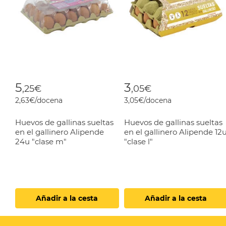
5
3
,25€
,05€
2,63€/docena
3,05€/docena
Huevos de gallinas sueltas
Huevos de gallinas sueltas
en el gallinero Alipende
en el gallinero Alipende 12
24u "clase m"
"clase l"
Añadir a la cesta
Añadir a la cesta