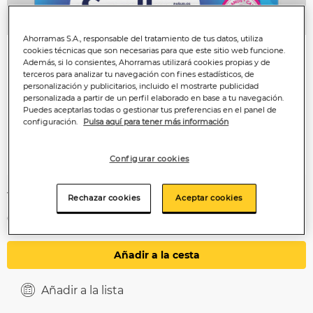
Anterior
P
Ahorramas S.A., responsable del tratamiento de tus datos, utiliza
cookies técnicas que son necesarias para que este sitio web funcione.
Además, si lo consientes, Ahorramas utilizará cookies propias y de
terceros para analizar tu navegación con fines estadísticos, de
personalización y publicitarios, incluido el mostrarte publicidad
personalizada a partir de un perfil elaborado en base a tu navegación.
Puedes aceptarlas todas o gestionar tus preferencias en el panel de
configuración.
Pulsa aquí para tener más información
Configurar cookies
1
,49€
Rechazar cookies
Aceptar cookies
0,19€/unidad
Añadir a la cesta
Añadir a la lista