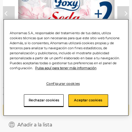
Anterior
P
Ahorramas S.A., responsable del tratamiento de tus datos, utiliza
cookies técnicas que son necesarias para que este sitio web funcione.
Además, si lo consientes, Ahorramas utilizará cookies propias y de
terceros para analizar tu navegación con fines estadísticos, de
personalización y publicitarios, incluido el mostrarte publicidad
personalizada a partir de un perfil elaborado en base a tu navegación.
Puedes aceptarlas todas o gestionar tus preferencias en el panel de
configuración.
Pulsa aquí para tener más información
3
Configurar cookies
,99€
0,67€/unidad
Rechazar cookies
Aceptar cookies
Añadir a la cesta
Añadir a la lista