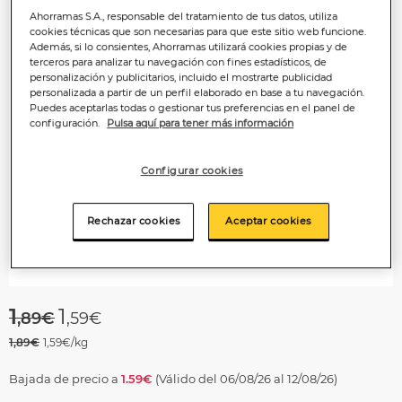
Ahorramas S.A., responsable del tratamiento de tus datos, utiliza
cookies técnicas que son necesarias para que este sitio web funcione.
Además, si lo consientes, Ahorramas utilizará cookies propias y de
terceros para analizar tu navegación con fines estadísticos, de
personalización y publicitarios, incluido el mostrarte publicidad
personalizada a partir de un perfil elaborado en base a tu navegación.
Puedes aceptarlas todas o gestionar tus preferencias en el panel de
configuración.
Pulsa aquí para tener más información
Configurar cookies
Rechazar cookies
Aceptar cookies
Price reduced from
to
1
1
,89€
,59€
1,89€
1,59€/kg
Bajada de precio a
1.59€
(Válido del 06/08/26 al 12/08/26)