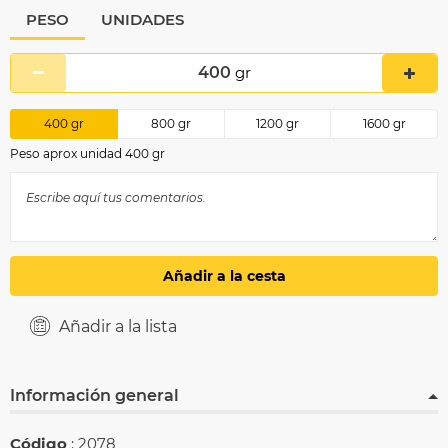
PESO
UNIDADES
400
gr
400
gr
800
gr
1200
gr
1600
gr
Peso aprox unidad 400 gr
Añadir a la cesta
Añadir a la lista
Información general
Código
: 2078