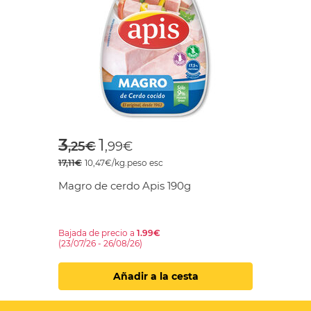
Price reduced from
to
3
1
,25€
,99€
17,11€
10,47€/kg.peso esc
Magro de cerdo Apis 190g
Bajada de precio a
1.99€
(23/07/26 - 26/08/26)
Añadir a la cesta