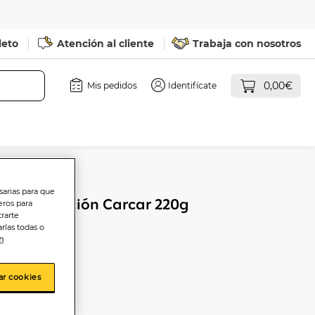
leto
Atención al cliente
Trabaja con nosotros
0,00€
Mis pedidos
Identifícate
sarias para que
uillo selección Carcar 220g
eros para
trarte
rlas todas o
n
ar cookies
sta