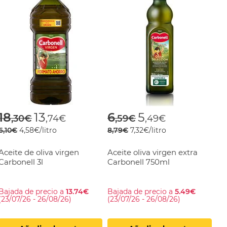
om
Price reduced from
to
Price reduced fro
to
18
13
6
5
,30€
,74€
,59€
,49€
6,10€
4,58€/litro
8,79€
7,32€/litro
Aceite de oliva virgen
Aceite oliva virgen extra
Carbonell 3l
Carbonell 750ml
Bajada de precio a
13.74€
Bajada de precio a
5.49€
(23/07/26 - 26/08/26)
(23/07/26 - 26/08/26)