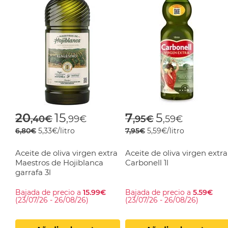
Price reduced from
to
Price reduced f
to
20
15
7
5
,40€
,99€
,95€
,59€
6,80€
5,33€/litro
7,95€
5,59€/litro
Aceite de oliva virgen extra
Aceite de oliva virgen extra
Maestros de Hojiblanca
Carbonell 1l
garrafa 3l
Bajada de precio a
15.99€
Bajada de precio a
5.59€
(23/07/26 - 26/08/26)
(23/07/26 - 26/08/26)