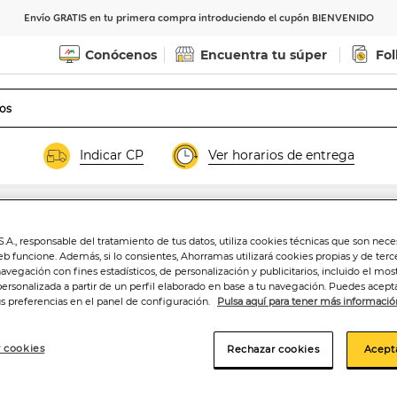
Envío GRATIS en tu primera compra introduciendo el cupón BIENVENIDO
Conócenos
Encuentra tu súper
Fol
Indicar CP
Ver horarios de entrega
.A., responsable del tratamiento de tus datos, utiliza cookies técnicas que son nece
Pimientos del piq
eb funcione. Además, si lo consientes, Ahorramas utilizará cookies propias y de terc
navegación con fines estadísticos, de personalización y publicitarios, incluido el mos
personalizada a partir de un perfil elaborado en base a tu navegación. Puedes acepta
us preferencias en el panel de configuración.
Pulsa aquí para tener más informació
4
,15€
18,86€/kg.peso esc
 cookies
Rechazar cookies
Acept
Añadir a la ce