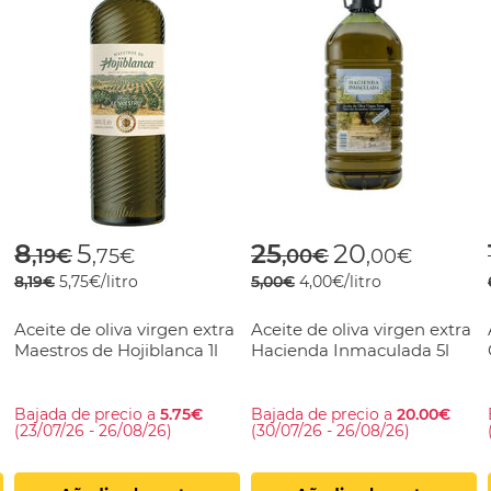
rom
Price reduced from
to
Price reduced fr
to
8
5
25
20
,19€
,75€
,00€
,00€
8,19€
5,75€/litro
5,00€
4,00€/litro
Aceite de oliva virgen extra
Aceite de oliva virgen extra
Maestros de Hojiblanca 1l
Hacienda Inmaculada 5l
Bajada de precio a
5.75€
Bajada de precio a
20.00€
(23/07/26 - 26/08/26)
(30/07/26 - 26/08/26)