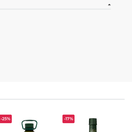
-25%
-17%