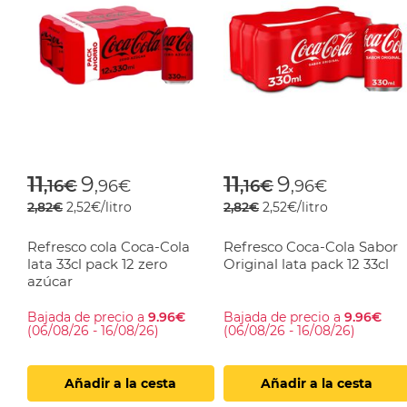
Price reduced from
to
Price reduced f
to
11
9
11
9
,16€
,96€
,16€
,96€
2,82€
2,52€/litro
2,82€
2,52€/litro
Refresco cola Coca-Cola
Refresco Coca-Cola Sabor
lata 33cl pack 12 zero
Original lata pack 12 33cl
azúcar
Bajada de precio a
9.96€
Bajada de precio a
9.96€
(06/08/26 - 16/08/26)
(06/08/26 - 16/08/26)
Añadir a la cesta
Añadir a la cesta