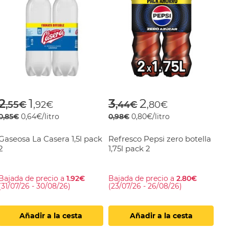
om
Price reduced from
to
Price reduced fro
to
2
1
3
2
,55€
,92€
,44€
,80€
0,85€
0,64€/litro
0,98€
0,80€/litro
Gaseosa La Casera 1,5l pack
Refresco Pepsi zero botella
2
1,75l pack 2
Bajada de precio a
1.92€
Bajada de precio a
2.80€
(31/07/26 - 30/08/26)
(23/07/26 - 26/08/26)
Añadir a la cesta
Añadir a la cesta