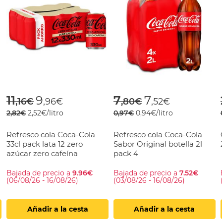
rom
Price reduced from
to
Price reduced fr
to
11
9
7
7
,16€
,96€
,80€
,52€
2,82€
2,52€/litro
0,97€
0,94€/litro
Refresco cola Coca-Cola
Refresco cola Coca-Cola
33cl pack lata 12 zero
Sabor Original botella 2l
azúcar zero cafeína
pack 4
Bajada de precio a
9.96€
Bajada de precio a
7.52€
(06/08/26 - 16/08/26)
(03/08/26 - 16/08/26)
Añadir a la cesta
Añadir a la cesta