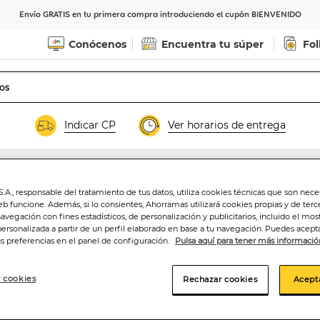
Envío GRATIS en tu primera compra introduciendo el cupón BIENVENIDO
Conócenos
Encuentra tu súper
Fol
Indicar CP
Ver horarios de entrega
s
Pipas
.A., responsable del tratamiento de tus datos, utiliza cookies técnicas que son nece
Piponazo origina
eb funcione. Además, si lo consientes, Ahorramas utilizará cookies propias y de terc
navegación con fines estadísticos, de personalización y publicitarios, incluido el mos
personalizada a partir de un perfil elaborado en base a tu navegación. Puedes acepta
us preferencias en el panel de configuración.
Pulsa aquí para tener más informació
1
,95€
16,39€/kilo
 cookies
Rechazar cookies
Acept
Añadir a la ce