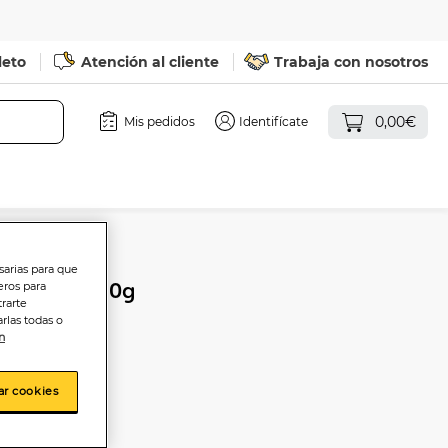
leto
Atención al cliente
Trabaja con nosotros
0,00€
Mis pedidos
Identifícate
sarias para que
l Grefusa 110g
eros para
trarte
rlas todas o
n
ar cookies
sta