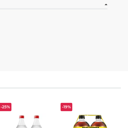
-25%
-19%