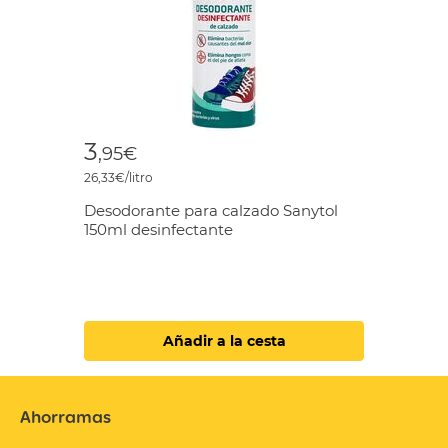
3
,95€
26,33€/litro
Desodorante para calzado Sanytol
150ml desinfectante
Añadir a la cesta
Ahorramas