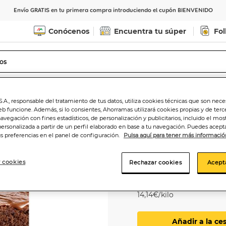
Envío GRATIS en tu primera compra introduciendo el cupón BIENVENIDO
Conócenos
Encuentra tu súper
Fol
Indicar CP
Ver horarios de entrega
.A., responsable del tratamiento de tus datos, utiliza cookies técnicas que son nece
eb funcione. Además, si lo consientes, Ahorramas utilizará cookies propias y de terc
navegación con fines estadísticos, de personalización y publicitarios, incluido el mos
personalizada a partir de un perfil elaborado en base a tu navegación. Puedes acepta
us preferencias en el panel de configuración.
Pulsa aquí para tener más informació
Preparado de tar
 cookies
Rechazar cookies
Acept
4
,95€
14,14€/kilo
Añadir a la ce