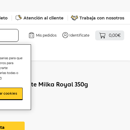
leto
Atención al cliente
Trabaja con nosotros
0,00€
Mis pedidos
Identifícate
sarias para que
eros para
trarte
rlas todas o
n
ta chocolate Milka Royal 350g
ar cookies
sta